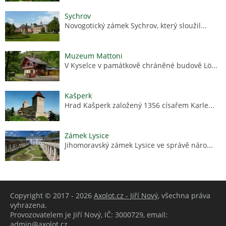
Sychrov
Novogotický zámek Sychrov, který sloužil...
Muzeum Mattoni
V Kyselce v památkově chráněné budově Lö...
Kašperk
Hrad Kašperk založený 1356 císařem Karle...
Zámek Lysice
Jihomoravský zámek Lysice ve správě náro...
Copyright © 2017 - 2026
Axolot.cz - Jiří Nový
, všechna práva
vyhrazena.
Provozovatelem je Jiří Nový, IČ: 3000729, email:
admin@axolot.cz