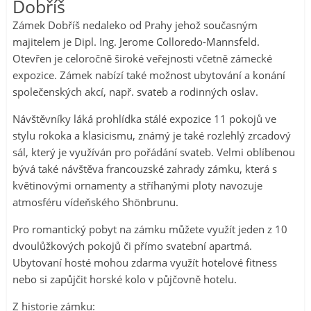
Dobříš
Zámek Dobříš nedaleko od Prahy jehož současným
majitelem je Dipl. Ing. Jerome Colloredo-Mannsfeld.
Otevřen je celoročně široké veřejnosti včetně zámecké
expozice. Zámek nabízí také možnost ubytování a konání
společenských akcí, např. svateb a rodinných oslav.
Návštěvníky láká prohlídka stálé expozice 11 pokojů ve
stylu rokoka a klasicismu, známý je také rozlehlý zrcadový
sál, který je využíván pro pořádání svateb. Velmi oblíbenou
bývá také návštěva francouzské zahrady zámku, která s
květinovými ornamenty a stříhanými ploty navozuje
atmosféru vídeňského Shönbrunu.
Pro romantický pobyt na zámku můžete využít jeden z 10
dvoulůžkových pokojů či přímo svatební apartmá.
Ubytovaní hosté mohou zdarma využít hotelové fitness
nebo si zapůjčit horské kolo v půjčovně hotelu.
Z historie zámku: