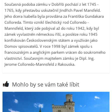
Současná podoba zámku v Dobříši pochází z let 1745 -
1765, kdy přestavbu uskutečnil Jindřich Pavel Mansfeld.
Jeho dcera Isabella byla provdána za Františka Gundakara
Colloreda. Tímto vznikl šlechtický rod Colloredo -
Mannsfeld, který zde pobýval až do roku 1942, kdy byl
zámek vyvlastněn německou říší, a posléze roku 1945
konfiskován Československým státem a využíván jako
Domov spisovatelů. V roce 1998 byl zámek spolu s
francouzským a anglickým parkem vrácen do soukromého
vlastnictví. Současným majitelem zámku je Dipl. Ing.
Jerome Colloredo-Mannsfeld z Rakouska.
Mohlo by se vám také líbit