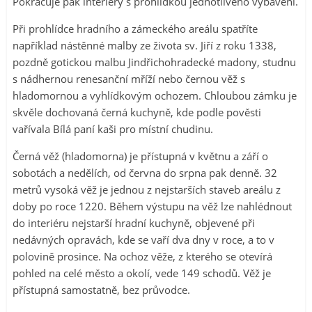
Pokračuje pak interiéry s prohlídkou jednotlivého vybavení.
Při prohlídce hradního a zámeckého areálu spatříte
například nástěnné malby ze života sv. Jiří z roku 1338,
pozdně gotickou malbu Jindřichohradecké madony, studnu
s nádhernou renesanční mříží nebo černou věž s
hladomornou a vyhlídkovým ochozem. Chloubou zámku je
skvěle dochovaná černá kuchyně, kde podle pověsti
vařívala Bílá paní kaši pro místní chudinu.
Černá věž (hladomorna) je přístupná v květnu a září o
sobotách a nedělích, od června do srpna pak denně. 32
metrů vysoká věž je jednou z nejstarších staveb areálu z
doby po roce 1220. Během výstupu na věž lze nahlédnout
do interiéru nejstarší hradní kuchyně, objevené při
nedávných opravách, kde se vaří dva dny v roce, a to v
polovině prosince. Na ochoz věže, z kterého se otevírá
pohled na celé město a okolí, vede 149 schodů. Věž je
přístupná samostatně, bez průvodce.