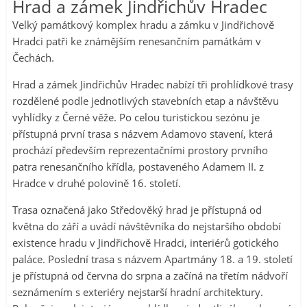
Hrad a zámek Jindřichův Hradec
Velký památkový komplex hradu a zámku v Jindřichově
Hradci patři ke známějším renesančním památkám v
Čechách.
Hrad a zámek Jindřichův Hradec nabízí tři prohlídkové trasy
rozdělené podle jednotlivých stavebních etap a návštěvu
vyhlídky z Černé věže. Po celou turistickou sezónu je
přístupná první trasa s názvem Adamovo stavení, která
prochází především reprezentačními prostory prvního
patra renesančního křídla, postaveného Adamem II. z
Hradce v druhé polovině 16. století.
Trasa označená jako Středověký hrad je přístupná od
května do září a uvádí návštěvníka do nejstaršího období
existence hradu v Jindřichově Hradci, interiérů gotického
paláce. Poslední trasa s názvem Apartmány 18. a 19. století
je přístupná od června do srpna a začíná na třetím nádvoří
seznámením s exteriéry nejstarší hradní architektury.