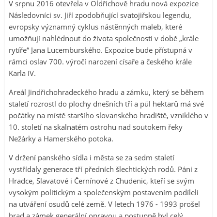
V srpnu 2016 otevřela v Oldřichově hradu nová expozice
Následovníci sv. Jiří zpodobňující svatojiřskou legendu,
evropsky významný cyklus nástěnných maleb, které
umožňují nahlédnout do života společnosti v době „krále
rytíře“ Jana Lucemburského. Expozice bude přístupná v
rámci oslav 700. výročí narození císaře a českého krále
Karla IV.
Areál Jindřichohradeckého hradu a zámku, který se během
staletí rozrostl do plochy dnešních tří a půl hektarů má své
počátky na místě staršího slovanského hradiště, vzniklého v
10. století na skalnatém ostrohu nad soutokem řeky
Nežárky a Hamerského potoka.
V držení panského sídla i města se za sedm staletí
vystřídaly generace tří předních šlechtických rodů. Páni z
Hradce, Slavatové i Černínové z Chudenic, kteří se svým
vysokým politickým a společenským postavením podíleli
na utváření osudů celé země. V letech 1976 - 1993 prošel
hrad a zámek generální opravou a postupně byl celý