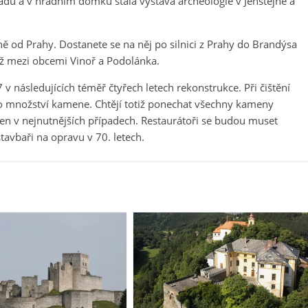
hradu a v hradním domku stálá výstava archeologie v Jenštejně a
ě od Prahy. Dostanete se na něj po silnici z Prahy do Brandýsa
už mezi obcemi Vinoř a Podolánka.
v následujících téměř čtyřech letech rekonstrukce. Při čištění
lo množství kamene. Chtějí totiž ponechat všechny kameny
en v nejnutnějších případech. Restaurátoři se budou muset
tavbaři na opravu v 70. letech.