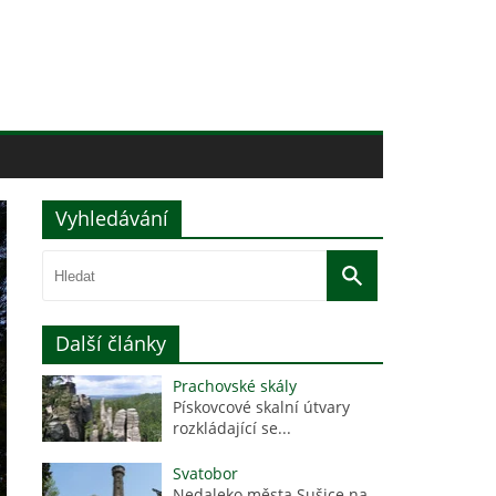
Vyhledávání
Další články
Prachovské skály
Pískovcové skalní útvary
rozkládající se...
Svatobor
Nedaleko města Sušice na