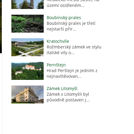
území osídleném...
Boubínský prales
Boubínský prales je třetí
nejstarší přír...
Kratochvíle
Rožmberský zámek ve stylu
italské vily o...
Pernštejn
Hrad Perštejn je jedním z
nejnavštěvovan...
Zámek Litomyšl
Zámek v Litomyšli byl
původně postaven j...