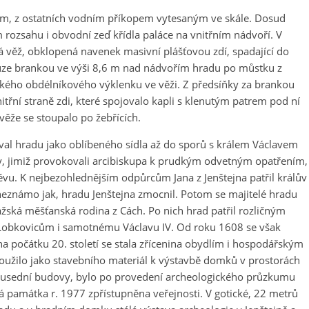
íkem, z ostatních vodním příkopem vytesaným ve skále. Dosud
 rozsahu i obvodní zeď křídla paláce na vnitřním nádvoří. V
á věž, obklopená navenek masivní plášťovou zdí, spadající do
ouze brankou ve výši 8,6 m nad nádvořím hradu po můstku z
kého obdélníkového výklenku ve věži. Z předsíňky za brankou
itřní straně zdi, které spojovalo kapli s klenutým patrem pod ní
 věže se stoupalo po žebřících.
žíval hradu jako oblíbeného sídla až do sporů s králem Václavem
ky, jimiž provokovali arcibiskupa k prudkým odvetným opatřením,
vu. K nejbezohlednějším odpůrcům Jana z Jenštejna patřil králův
eznámo jak, hradu Jenštejna zmocnil. Potom se majitelé hradu
 pražská měšťanská rodina z Cách. Po nich hrad patřil rozličným
Lobkovicům i samotnému Václavu IV. Od roku 1608 se však
 na počátku 20. století se stala zřícenina obydlím i hospodářským
oužilo jako stavebního materiál k výstavbě domků v prostorách
 sousední budovy, bylo po provedení archeologického průzkumu
á památka r. 1977 zpřístupněna veřejnosti. V gotické, 22 metrů