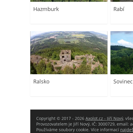
Hazmburk
Rabí
Ralsko
Sovinec
Copyright © 2017 - 2026
Axolot.cz - Jiří Nový
, vš
Provozovatelem je Jiří Nový, IČ: 3000729, email:
Používáme soubory cookie. Více informací
najdeš