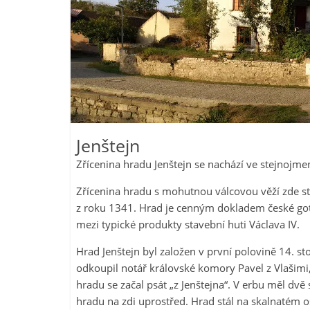
Jenštejn
Zřícenina hradu Jenštejn se nachází ve stejnojme
Zřícenina hradu s mohutnou válcovou věží zde st
z roku 1341. Hrad je cenným dokladem české gotic
mezi typické produkty stavební huti Václava IV.
Hrad Jenštejn byl založen v první polovině 14. s
odkoupil notář královské komory Pavel z Vlašimi,
hradu se začal psát „z Jenštejna“. V erbu měl dvě
hradu na zdi uprostřed. Hrad stál na skalnatém 