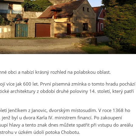
nné obci a nabízí krásný rozhled na polabskou oblast.
ojí více jak 600 let. První písemná zmínka o tomto hradu pochází
ké architektury z období druhé poloviny 14. století, který patří
toletí Jenčíkem z Janovic, dvorským místosudím. V roce 1368 ho
 jenž byl u dvora Karla IV. ministrem financí. Po zakoupení
 supí hlavy a tento znak dnes můžete spatřit při vstupu do areálu
ostrohu v úzkém údolí potoka Chobotu.