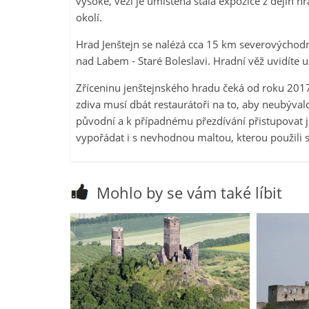
vysoké, věži je umístěna stálá expozice z dějin 
okolí.
Hrad Jenštejn se nalézá cca 15 km severovýchodn
nad Labem - Staré Boleslavi. Hradní věž uvidíte 
Zříceninu jenštejnského hradu čeká od roku 2017 
zdiva musí dbát restaurátoři na to, aby neubýva
původní a k případnému přezdívání přistupovat j
vypořádat i s nevhodnou maltou, kterou použili s
Mohlo by se vám také líbit