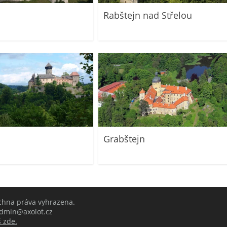
Rabštejn nad Střelou
Grabštejn
echna práva vyhrazena.
 admin@axolot.cz
 zde.