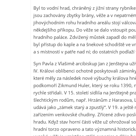
Byl to vodní hrad, chráněný z jižní strany rybn
jsou zachovány zbytky brány, věže a v nepatrném
jihovýchodním rohu hradního areálu stojí válcov
někdejšího příkopu. Do věže se dalo vstoupit p
hradního paláce. Zdvižený můstek zapadl do měl
byl přístup do kaple a na šnekové schodiště ve vn
a s místností v patře nad ní; do ostatních podlaží
Syn Pavla z Vlašimě arcibiskup Jan z Jenštejna u
IV. Královi oblíbenci ochotně poskytovali zámin
které měly za následek nové výbuchy králova hně
podkomoří Zikmund Huler, který se roku 1390, n
rychle střídali. V 15. století sídlila na Jenštejně
šlechtickým rodům, např. Hrzánům z Harasova, 
udává jako „zámek starý a zpustlý“. V 19. a ještě
zařízením venkovské chudiny. Zřícené zdivo posl
hradu. Když stav horní části věže už ohrožoval
hradní torzo opraveno a tato významná historick