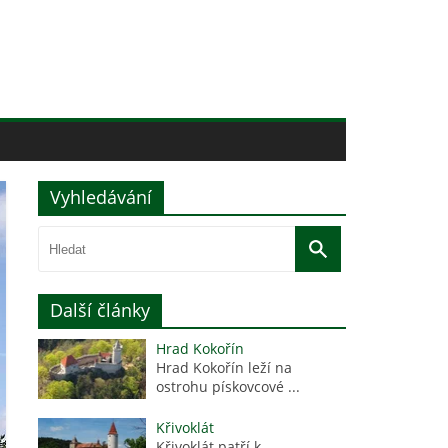
Vyhledávání
Další články
Hrad Kokořín
Hrad Kokořín leží na
ostrohu pískovcové ...
Křivoklát
Křivoklát patří k