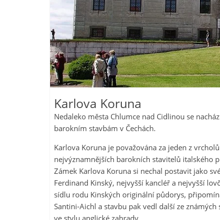
Karlova Koruna
Nedaleko města Chlumce nad Cidlinou se nachází
barokním stavbám v Čechách.
Karlova Koruna je považována za jeden z vrcholů
nejvýznamnějších barokních stavitelů italského p
Zámek Karlova Koruna si nechal postavit jako své
Ferdinand Kinský, nejvyšší kancléř a nejvyšší lo
sídlu rodu Kinských originální půdorys, připomín
Santini-Aichl a stavbu pak vedl další ze známých
ve stylu anglické zahrady.