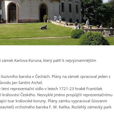
 zámek Karlova Koruna, který patří k nejvýznamnějším
 iluzivního baroka v Čechách. Plány na zámek zpracoval jeden z
ůvodu Jan Santini Aichel.
 letní reprezentační sídlo v letech 1721-23 hrabě František
včí království Českého. Nezvyklé jméno propůjčil reprezentačnímu
ající tvar královské koruny. Plány zámku vypracoval Giovanni
 stavitelů vrcholného baroka F. M. Kaňka. Rozlehlý zámecký park