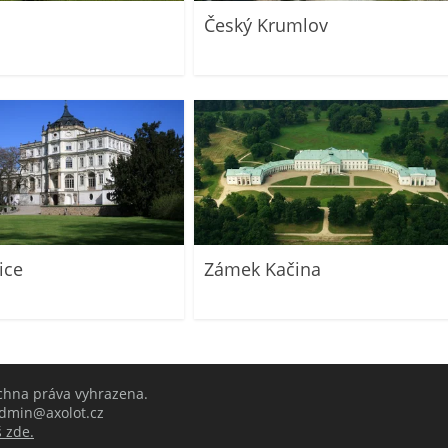
Český Krumlov
ice
Zámek Kačina
echna práva vyhrazena.
 admin@axolot.cz
 zde.