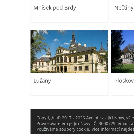
Mníšek pod Brdy
Nečtiny
Lužany
Ploskov
Copyright © 2017 - 2026
Axolot.cz - Jiří Nový
, vš
Provozovatelem je Jiří Nový, IČ: 3000729, email:
Používáme soubory cookie. Více informací
najdeš