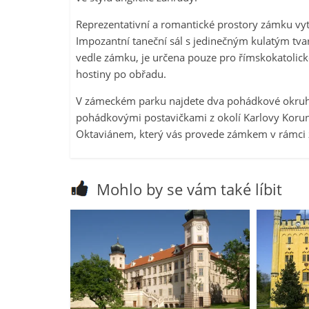
Reprezentativní a romantické prostory zámku vytv
Impozantní taneční sál s jedinečným kulatým tvar
vedle zámku, je určena pouze pro římskokatolic
hostiny po obřadu.
V zámeckém parku najdete dva pohádkové okruhy.
pohádkovými postavičkami z okolí Karlovy Koruny
Oktaviánem, který vás provede zámkem v rámci 
Mohlo by se vám také líbit