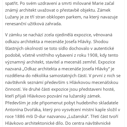
spatřit. Po svém uzdravení a smrti milované Marie začal
známý architekt uvažovat o přestavbě objektu. Zámek
Lužany je ze tří stran obklopen parkem, na který navazuje
renesanční užitková zahrada.
V zámku se nachází zcela ojedinělá expozice, věnovaná
odkazu architekta a mecenáše Josefa Hlávky. Shodou
šťastných okolností se toto sídlo dochovalo v autentické
podobě, včetně vnitřního vybavení z roku 1908, kdy tento
významný architekt, stavitel a mecenáš zemřel. Expozice
nazvaná „Odkaz architekta a mecenáše Josefa Hlávky“ je
rozdělena do několika samostatných částí. V první z nich se
návštěvník seznámí především s Hlávkovou mecenášskou
činností. Ve druhé části expozice jsou představeni hosté,
kteří přijali Hlávkovo pozvání na lužanský zámek.
Především je zde připomenut pobyt hudebního skladatele
Antonína Dvořáka, který pro vysvěcení místní kaple složil v
roce 1886 mši D-dur nazvanou „Lužanská“. Třetí část tvoří
Hlávkovo architektonické dílo. Do centra návštěvnické