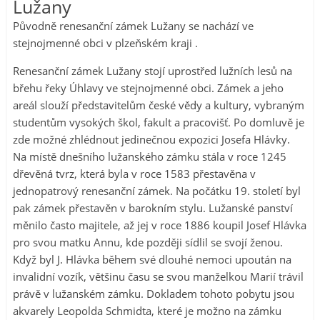
Lužany
Původně renesanční zámek Lužany se nachází ve
stejnojmenné obci v plzeňském kraji .
Renesanční zámek Lužany stojí uprostřed lužních lesů na
břehu řeky Úhlavy ve stejnojmenné obci. Zámek a jeho
areál slouží představitelům české vědy a kultury, vybraným
studentům vysokých škol, fakult a pracovišť. Po domluvě je
zde možné zhlédnout jedinečnou expozici Josefa Hlávky.
Na místě dnešního lužanského zámku stála v roce 1245
dřevěná tvrz, která byla v roce 1583 přestavěna v
jednopatrový renesanční zámek. Na počátku 19. století byl
pak zámek přestavěn v barokním stylu. Lužanské panství
měnilo často majitele, až jej v roce 1886 koupil Josef Hlávka
pro svou matku Annu, kde později sídlil se svojí ženou.
Když byl J. Hlávka během své dlouhé nemoci upoután na
invalidní vozík, většinu času se svou manželkou Marií trávil
právě v lužanském zámku. Dokladem tohoto pobytu jsou
akvarely Leopolda Schmidta, které je možno na zámku