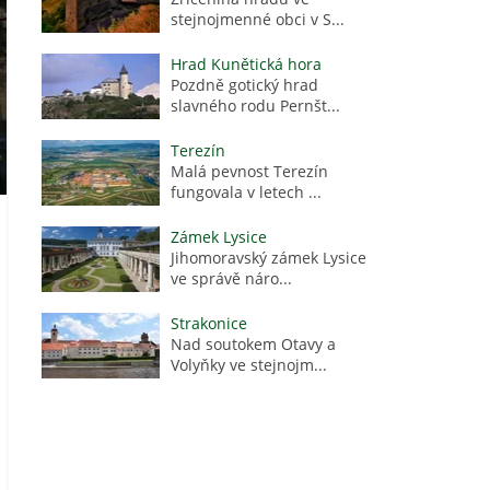
stejnojmenné obci v S...
Hrad Kunětická hora
Pozdně gotický hrad
slavného rodu Pernšt...
Terezín
Malá pevnost Terezín
fungovala v letech ...
Zámek Lysice
Jihomoravský zámek Lysice
ve správě náro...
Strakonice
Nad soutokem Otavy a
Volyňky ve stejnojm...