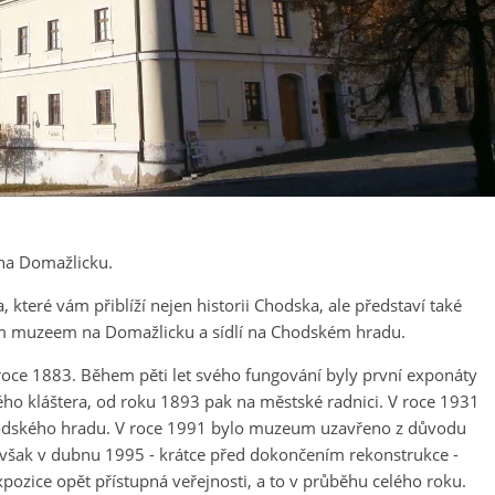
na Domažlicku.
teré vám přiblíží nejen historii Chodska, ale představí také
ím muzeem na Domažlicku a sídlí na Chodském hradu.
roce 1883. Během pěti let svého fungování byly první exponáty
ho kláštera, od roku 1893 pak na městské radnici. V roce 1931
Chodského hradu. V roce 1991 bylo muzeum uzavřeno z důvodu
 však v dubnu 1995 - krátce před dokončením rekonstrukce -
xpozice opět přístupná veřejnosti, a to v průběhu celého roku.