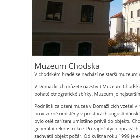
Muzeum Chodska
V chodském hradě se nachází nejstarší muzeum 
V Domažlicích můžete navštívit Muzeum Chodska, k
bohaté etnografické sbírky. Muzeum je nejstarš
Podnět k založení muzea v Domažlicích vzešel v 
provizorně umístěny v prostorách augustiniánské
bylo celé zařízení umístěno právě do objektu 
generální rekonstrukce. Po započatých opravách
zachvátil objekt požár. Od května roku 1999 je e