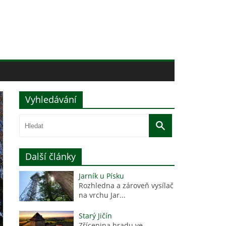
Vyhledávání
Další články
Jarník u Písku
Rozhledna a zároveň vysílač
na vrchu Jar...
Starý Jičín
Zřícenina hradu ve