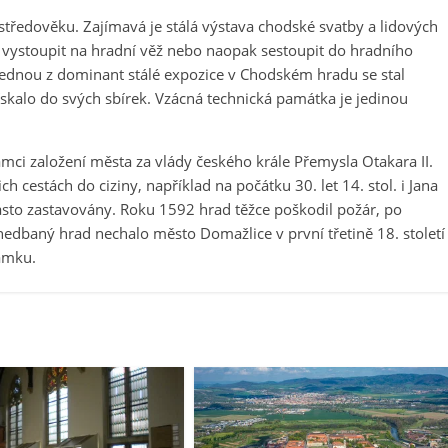
středověku. Zajímavá je stálá výstava chodské svatby a lidových
é vystoupit na hradní věž nebo naopak sestoupit do hradního
 Jednou z dominant stálé expozice v Chodském hradu se stal
kalo do svých sbírek. Vzácná technická památka je jedinou
mci založení města za vlády českého krále Přemysla Otakara II.
h cestách do ciziny, například na počátku 30. let 14. stol. i Jana
sto zastavovány. Roku 1592 hrad těžce poškodil požár, po
anedbaný hrad nechalo město Domažlice v první třetině 18. století
ámku.