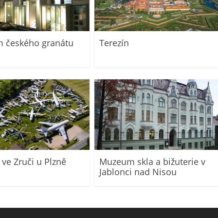
 českého granátu
Terezín
 ve Zruči u Plzně
Muzeum skla a bižuterie v
Jablonci nad Nisou