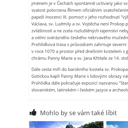
jménem je v Čechách spontánně uctívaný jako světec
svatost potvrzena Římem oficiálním svatořečení
papeži Inocenci III. pomoct v jeho rozhodnutí "v
Václava, sv. Ludmily a sv. Vojtěcha není Prokop
zvláštností a ne zcela rozluštěných tajemství n
a velmi svérázného českého nekrvavého mučední
Prohlídková trasa s průvodcem zahrnuje severní 
v roce 1070 a prostor před dnešním kostelem s
chrámu Panny Marie a sv. Jana Křtitele ze 14. stol
Dále cesta míří do barokního kostela sv. Prokopa 
Gotickou kaplí Panny Marie s lidovými obrazy ná
Prohlídka dále pokračuje expozicí nazvanou "St
slovanském, latinském i českém jazyce a archeolo
Mohlo by se vám také líbit