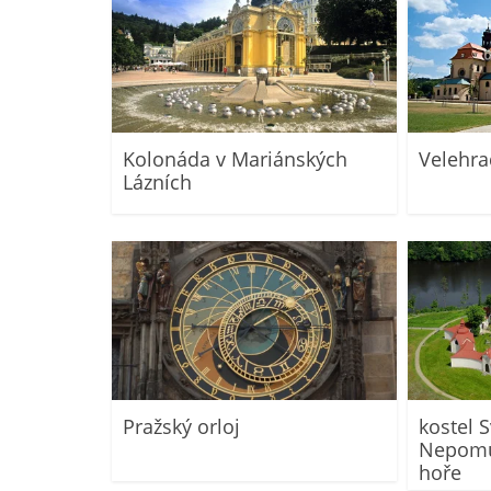
Kolonáda v Mariánských
Velehra
Lázních
Pražský orloj
kostel S
Nepomu
hoře