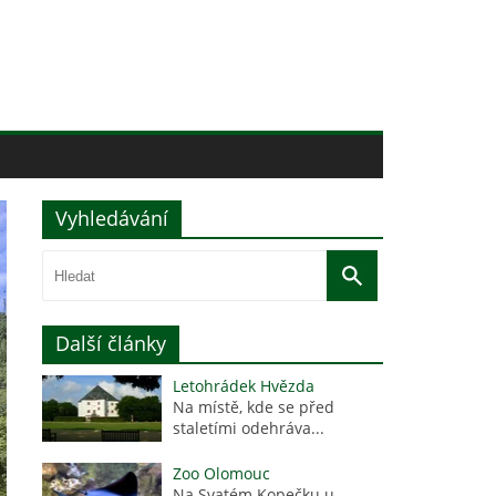
Vyhledávání
Další články
Letohrádek Hvězda
Na místě, kde se před
staletími odehráva...
Zoo Olomouc
Na Svatém Kopečku u