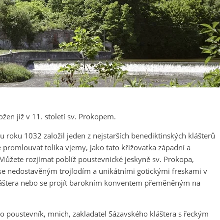
ožen již v 11. století sv. Prokopem.
 roku 1032 založil jeden z nejstarších benediktinských klášterů
promlouvat tolika vjemy, jako tato křižovatka západní a
. Můžete rozjímat poblíž poustevnické jeskyně sv. Prokopa,
 se nedostavěným trojlodím a unikátními gotickými freskami v
 kláštera nebo se projít barokním konventem přeměněným na
to poustevník, mnich, zakladatel Sázavského kláštera s řeckým