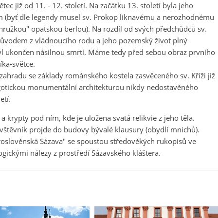
 již od 11. - 12. století. Na začátku 13. století byla jeho
m (byť dle legendy musel sv. Prokop liknavému a nerozhodnému
ýhružkou" opatskou berlou). Na rozdíl od svých předchůdců sv.
 původem z vládnoucího rodu a jeho pozemský život plný
ebyl ukončen násilnou smrtí. Máme tedy před sebou obraz prvního
ka-světce.
zahradu se základy románského kostela zasvěceného sv. Kříži již
 gotickou monumentální architekturou nikdy nedostavěného
etí.
a krypty pod ním, kde je uložena svatá relikvie z jeho těla.
vštěvník projde do budovy bývalé klausury (obydlí mnichů).
aroslověnská Sázava" se spoustou středověkých rukopisů ve
gickými nálezy z prostředí Sázavského kláštera.