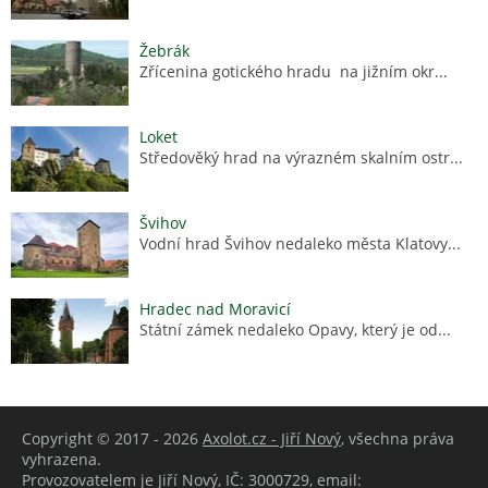
Žebrák
Zřícenina gotického hradu na jižním okr...
Loket
Středověký hrad na výrazném skalním ostr...
Švihov
Vodní hrad Švihov nedaleko města Klatovy...
Hradec nad Moravicí
Státní zámek nedaleko Opavy, který je od...
Copyright © 2017 - 2026
Axolot.cz - Jiří Nový
, všechna práva
vyhrazena.
Provozovatelem je Jiří Nový, IČ: 3000729, email: