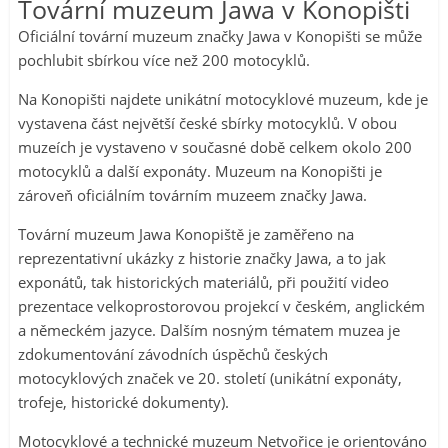
Tovární muzeum Jawa v Konopišti
Oficiální tovární muzeum značky Jawa v Konopišti se může
pochlubit sbírkou více než 200 motocyklů.
Na Konopišti najdete unikátní motocyklové muzeum, kde je
vystavena část největší české sbírky motocyklů. V obou
muzeích je vystaveno v současné době celkem okolo 200
motocyklů a další exponáty. Muzeum na Konopišti je
zároveň oficiálním továrním muzeem značky Jawa.
Tovární muzeum Jawa Konopiště je zaměřeno na
reprezentativní ukázky z historie značky Jawa, a to jak
exponátů, tak historických materiálů, při použití video
prezentace velkoprostorovou projekcí v českém, anglickém
a německém jazyce. Dalším nosným tématem muzea je
zdokumentování závodních úspěchů českých
motocyklových značek ve 20. století (unikátní exponáty,
trofeje, historické dokumenty).
Motocyklové a technické muzeum Netvořice je orientováno