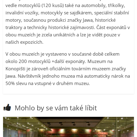
vedle motocyklů (120 kusů) také na automobily, tříkolky,
invalidní vozíky, motocykly se sajdkárem, speciální stabilní
motory, současnou produkci značky Jawa, historické
traktory a technicky historické zajímavosti. Část exponátů v
obou muzeích je zcela unikátních a lze je vidět pouze v
našich expozicích.
V obou muzeích je vystaveno v současné době celkem
okolo 200 motocyklů +další exponáty. Muzeum na
Konopišti je zároveň oficiálním továrním muzeem značky
Jawa. Návštěvník jednoho muzea má automaticky nárok na
50% slevu na vstupné v druhém muzeu.
Mohlo by se vám také líbit