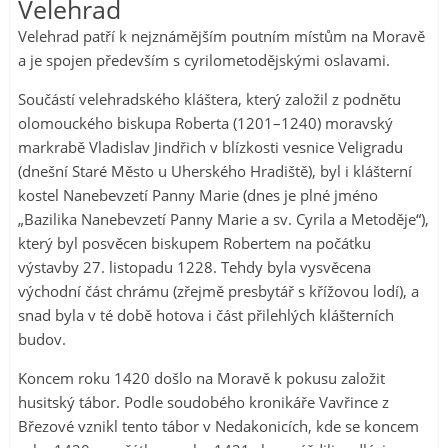
Velehrad
Velehrad patří k nejznámějším poutním místům na Moravě
a je spojen především s cyrilometodějskými oslavami.
Součástí velehradského kláštera, který založil z podnětu
olomouckého biskupa Roberta (1201–1240) moravský
markrabě Vladislav Jindřich v blízkosti vesnice Veligradu
(dnešní Staré Město u Uherského Hradiště), byl i klášterní
kostel Nanebevzetí Panny Marie (dnes je plné jméno
„Bazilika Nanebevzetí Panny Marie a sv. Cyrila a Metoděje“),
který byl posvěcen biskupem Robertem na počátku
výstavby 27. listopadu 1228. Tehdy byla vysvěcena
východní část chrámu (zřejmě presbytář s křížovou lodí), a
snad byla v té době hotova i část přilehlých klášterních
budov.
Koncem roku 1420 došlo na Moravě k pokusu založit
husitský tábor. Podle soudobého kronikáře Vavřince z
Březové vznikl tento tábor v Nedakonicích, kde se koncem