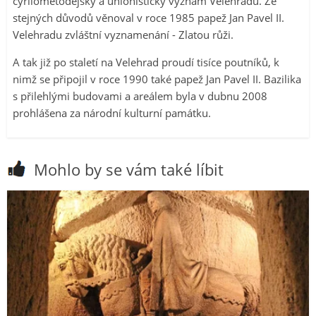
cyrilometodějský a unionistický význam Velehradu. Ze
stejných důvodů věnoval v roce 1985 papež Jan Pavel II.
Velehradu zvláštní vyznamenání - Zlatou růži.
A tak již po staletí na Velehrad proudí tisíce poutníků, k
nimž se připojil v roce 1990 také papež Jan Pavel II. Bazilika
s přilehlými budovami a areálem byla v dubnu 2008
prohlášena za národní kulturní památku.
Mohlo by se vám také líbit