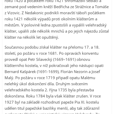
roku 1420 a počátkem roku 1421 shromáždili sedláci a
zemané pod vedením kněží Bedřicha ze Strážnice a Tomáše
z Vizovic. Z Nedakonic podnikli moravští táboři počátkem
roku 1421 několik výpadů proti okolním klášterům a
městům. V polovině ledna zpustošili a vypálili velehradský
klášter, upálili zde několik mnichů a po jejich nájezdu zůstal
klášter na několik let opuštěný.
Současnou podobu získal klášter na přelomu 17. a 18.
století, po požáru v roce 1681. Po opravách konventu
provedl opat Petr Silavecký (1669–1691) obnovu
klášterního kostela, v níž pokračovali jeho nástupci opati
Bernard Kašpárek (1691-1699), Florián Nezorin a Josef
Malý. Po požáru v roce 1719 připadl opatu Malému
nelehký úkol dokončení díla. Druhým svěcením
velehradského kostela 2. října 1735 byla přestavba
dokončena. Roku 1784 byla však klášter zrušen. V roce
1927 byl na základě rozhodnutí papeže Pia XI. kostelu
udělen titul papežské baziliky menší, aby tak zdůraznil