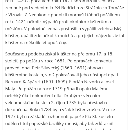
roku 1420 a počátkem roku 1421 shromáždili sedláci a
zemané pod vedením kněží Bedřicha ze Strážnice a Tomáše
z Vizovic. Z Nedakonic podnikli moravští táboři počátkem
roku 1421 několik výpadů proti okolním klášterům a
městům. V polovině ledna zpustošili a vypálili velehradský
klášter, upálili zde několik mnichů a po jejich nájezdu zůstal
klášter na několik let opuštěný.
Současnou podobu získal klášter na přelomu 17. a 18.
století, po požáru v roce 1681. Po opravách konventu
provedl opat Petr Silavecký (1669–1691) obnovu
klášterního kostela, v níž pokračovali jeho nástupci opati
Bernard Kašpárek (1691-1699), Florián Nezorin a Josef
Malý. Po požáru v roce 1719 připadl opatu Malému
nelehký úkol dokončení díla. Druhým svěcením
velehradského kostela 2. října 1735 byla přestavba
dokončena. Roku 1784 byla však klášter zrušen. V roce
1927 byl na základě rozhodnutí papeže Pia XI. kostelu
udělen titul papežské baziliky menší, aby tak zdůraznil