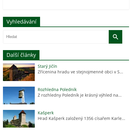
Vyhledávání
Další články
Starý Jičín
Zřícenina hradu ve stejnojmenné obci v S...
Rozhledna Poledník
Z rozhledny Poledník je krásný výhled na...
Kašperk
Hrad Kašperk založený 1356 císařem Karle...