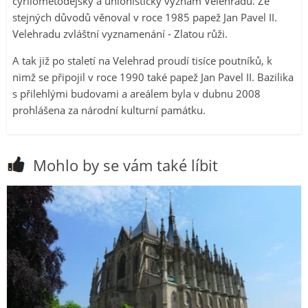
cyrilometodějský a unionistický význam Velehradu. Ze
stejných důvodů věnoval v roce 1985 papež Jan Pavel II.
Velehradu zvláštní vyznamenání - Zlatou růži.
A tak již po staletí na Velehrad proudí tisíce poutníků, k
nimž se připojil v roce 1990 také papež Jan Pavel II. Bazilika
s přilehlými budovami a areálem byla v dubnu 2008
prohlášena za národní kulturní památku.
Mohlo by se vám také líbit