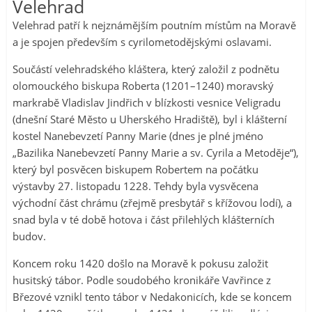
Velehrad
Velehrad patří k nejznámějším poutním místům na Moravě
a je spojen především s cyrilometodějskými oslavami.
Součástí velehradského kláštera, který založil z podnětu
olomouckého biskupa Roberta (1201–1240) moravský
markrabě Vladislav Jindřich v blízkosti vesnice Veligradu
(dnešní Staré Město u Uherského Hradiště), byl i klášterní
kostel Nanebevzetí Panny Marie (dnes je plné jméno
„Bazilika Nanebevzetí Panny Marie a sv. Cyrila a Metoděje“),
který byl posvěcen biskupem Robertem na počátku
výstavby 27. listopadu 1228. Tehdy byla vysvěcena
východní část chrámu (zřejmě presbytář s křížovou lodí), a
snad byla v té době hotova i část přilehlých klášterních
budov.
Koncem roku 1420 došlo na Moravě k pokusu založit
husitský tábor. Podle soudobého kronikáře Vavřince z
Březové vznikl tento tábor v Nedakonicích, kde se koncem