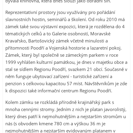
bývalá knihovna, která dnes slouží jako obřadní síň.
Reprezentativní prostory jsou využívány pro pořádání
slavnostních hostin, seminářů a školení. Od roku 2010 má
zámek také svou výstavní expozici, která je rozdělena do 4
tématických celků a to Galerie osobností, Moravské
Kravařsko, Bartošovický zámek včetně minulosti a
přítomnosti Poodří a Vojenská hostorie a lazaretní pokoj.
Zámek, který byl společně se zámeckým parkem v roce
1999 vyhlášen kulturní památkou, je dnes v majetku obce a
stal se sídlem Regionu Poodří, svazkem 21 obcí. Současně v
něm funguje ubytovací zařízení - turistické zařízení a
penzion s celkovou kapacitou 57 míst. Návštěvníkům je zde
k dispozici také informační centrum Regionu Poodří.
Kolem zámku se rozkládá přírodně krajinářský park s
mnoha cennými stromy. Jedním z nich je platan javorolistý,
který dnes patří k nejmohutnějším a nejstarším stromům u
nás (s obvodem kmene 780 cm a výškou 36 m je
nejmohutnějším a nejstarším evidovaným platanem v