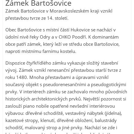
Zámek Bartošovice
Zámek Bartošovice v Moravskoslezském kraji vznikl
přestavbou tvrze ze 14. století.
Obec Bartošovice s místní částí Hukovice se nachází v
údolní nivě řeky Odry a v CHKO Poodří. K dominantám
obce patří zámek, který leží ve středu obce Bartošovice,
naproti místnímu farnímu kostelu.
Dispozice čtyřkřídlého zámku vykazuje složitý stavební
vývoj. Zámek vznikl renesanční přestavbou starší tvrze z
roku 1480. Mnoha přestavbami a úpravami vznikl
současný objekt s pseudorenesančními a pseudogotickými
prvky. V interiérech zámku se zachovalo mnoho původních
historických architektonických prvků. Největší pozornost si
zaslouží piano nobile opatřené nevšední interiérovou
výbavou: dřevěné schodiště, vestavěný nábytek (jídelna),
kazetové stropy, klenutí, dřevěné obložení, balustrády
schodišť, malovaný strop a jiné prvky. Nachází se zde i