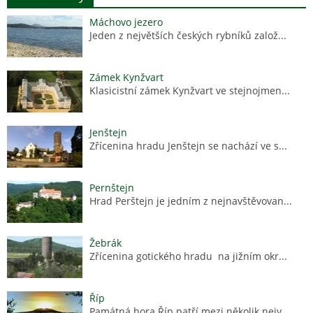
Máchovo jezero
Jeden z největších českých rybníků založ...
Zámek Kynžvart
Klasicistní zámek Kynžvart ve stejnojmen...
Jenštejn
Zřícenina hradu Jenštejn se nachází ve s...
Pernštejn
Hrad Perštejn je jedním z nejnavštěvovan...
Žebrák
Zřícenina gotického hradu na jižním okr...
Říp
Památná hora Říp patří mezi několik nejv...