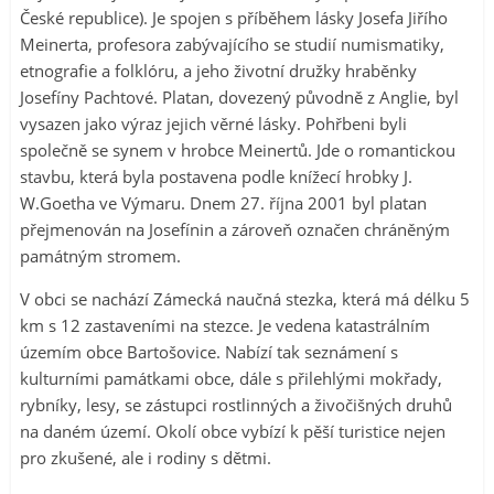
České republice). Je spojen s příběhem lásky Josefa Jiřího
Meinerta, profesora zabývajícího se studií numismatiky,
etnografie a folklóru, a jeho životní družky hraběnky
Josefíny Pachtové. Platan, dovezený původně z Anglie, byl
vysazen jako výraz jejich věrné lásky. Pohřbeni byli
společně se synem v hrobce Meinertů. Jde o romantickou
stavbu, která byla postavena podle knížecí hrobky J.
W.Goetha ve Výmaru. Dnem 27. října 2001 byl platan
přejmenován na Josefínin a zároveň označen chráněným
památným stromem.
V obci se nachází Zámecká naučná stezka, která má délku 5
km s 12 zastaveními na stezce. Je vedena katastrálním
územím obce Bartošovice. Nabízí tak seznámení s
kulturními památkami obce, dále s přilehlými mokřady,
rybníky, lesy, se zástupci rostlinných a živočišných druhů
na daném území. Okolí obce vybízí k pěší turistice nejen
pro zkušené, ale i rodiny s dětmi.