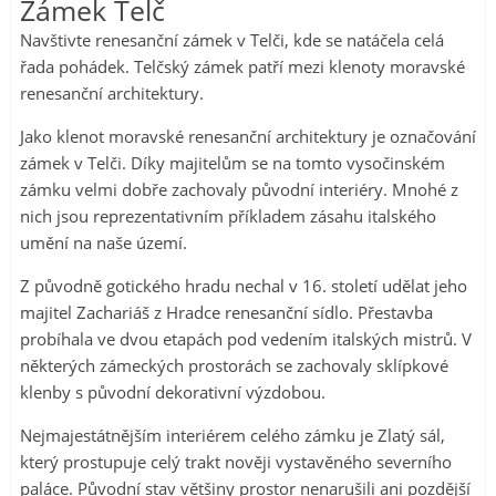
Zámek Telč
Navštivte renesanční zámek v Telči, kde se natáčela celá
řada pohádek. Telčský zámek patří mezi klenoty moravské
renesanční architektury.
Jako klenot moravské renesanční architektury je označování
zámek v Telči. Díky majitelům se na tomto vysočinském
zámku velmi dobře zachovaly původní interiéry. Mnohé z
nich jsou reprezentativním příkladem zásahu italského
umění na naše území.
Z původně gotického hradu nechal v 16. století udělat jeho
majitel Zachariáš z Hradce renesanční sídlo. Přestavba
probíhala ve dvou etapách pod vedením italských mistrů. V
některých zámeckých prostorách se zachovaly sklípkové
klenby s původní dekorativní výzdobou.
Nejmajestátnějším interiérem celého zámku je Zlatý sál,
který prostupuje celý trakt nověji vystavěného severního
paláce. Původní stav většiny prostor nenarušili ani pozdější