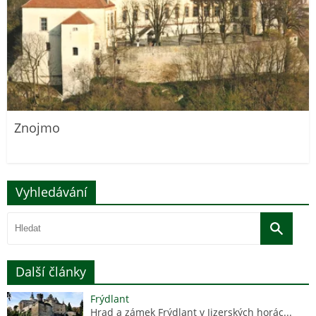
Znojmo
Vyhledávání
Další články
Frýdlant
Hrad a zámek Frýdlant v Jizerských horác...