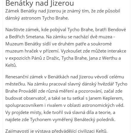
Benátky nad Jizerou
Zámek Benátky nad Jizerou je známý tím, že zde působil
dánský astronom Tycho Brahe.
Navštivte zámek, kde pobýval Tycho Brahe, bratři Bendové
a Bedřich Smetana. Na zámku se nachází dvě muzea -
Muzeum Benátky sídlí ve druhém patře a soukromé
muzeum hraček v přízemí. Vyzkoušet zde můžete interakce
v expozicích Pánů z Dražic, Tycha Brahe, Jana z Werthu a
Keltů.
Renesanční zámek v Benátkách nad Jizerou vévodí celému
městečku. Na zámku pracoval slavný dánský hvězdář Tycho
Brahe Prováděl zde různá měření a pozorování, začal zde
budovat observatoř, a také se tu setkal s Janem Keplerem,
spolupracovníkem i rivalem v oblasti astronomických věd.
Vy projdete místy, kde tvořil svá slavná díla a teorie, a
najdete zde Tychonem vyměřený Benátecký poledník.
Zajímavostí je výstava předvádějící civilizaci Keltů.