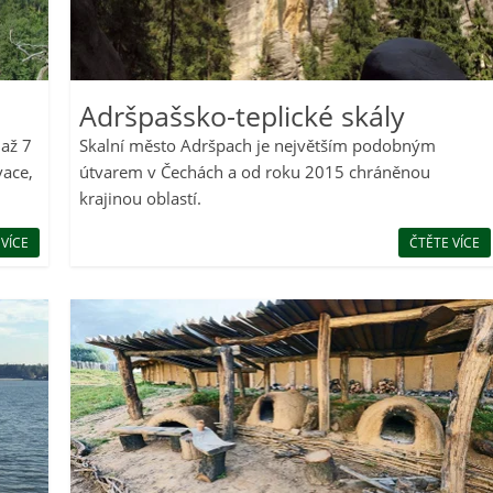
Adršpašsko-teplické skály
 až 7
Skalní město Adršpach je největším podobným
vace,
útvarem v Čechách a od roku 2015 chráněnou
krajinou oblastí.
 VÍCE
ČTĚTE VÍCE