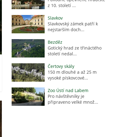
z 10. století ...
Slavkov
Slavkovský zámek patří k
nejstarším doch...
Bezděz
Gotický hrad ze třináctého
století nedal...
Čertovy skály
150 m dlouhé a až 25 m
vysoké pískovcové...
Zoo Ústí nad Labem
Pro návštěvníky je
připraveno velké množ...