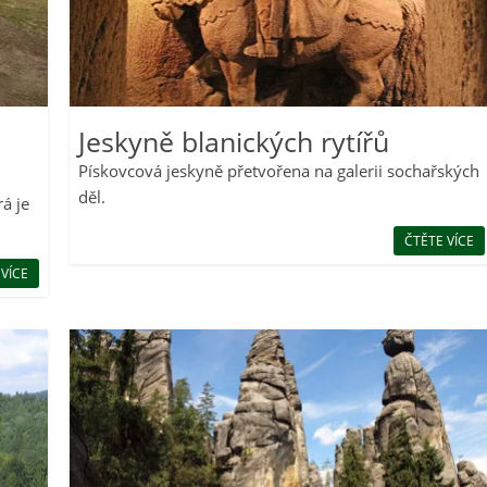
Jeskyně blanických rytířů
Pískovcová jeskyně přetvořena na galerii sochařských
děl.
rá je
ČTĚTE VÍCE
 VÍCE