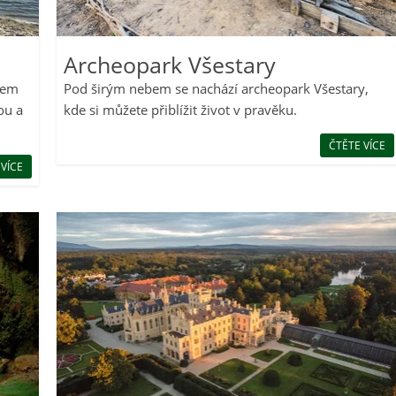
Archeopark Všestary
řem
Pod širým nebem se nachází archeopark Všestary,
ou a
kde si můžete přiblížit život v pravěku.
ČTĚTE VÍCE
 VÍCE