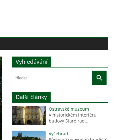
Vyhledávání
Další články
Ostravské muzeum
V historickém interiéru
budovy Staré rad...
Vyšehrad
Původně opevněné hradiště