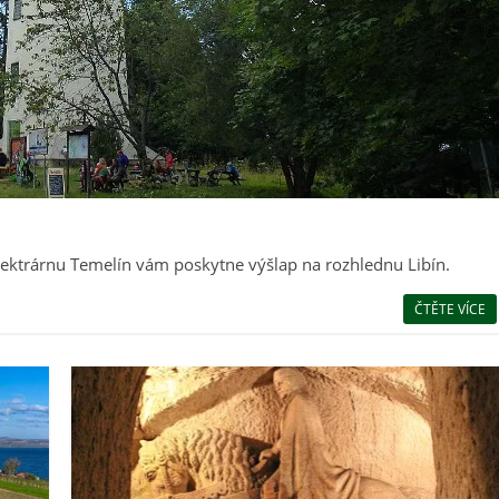
lektrárnu Temelín vám poskytne výšlap na rozhlednu Libín.
ČTĚTE VÍCE