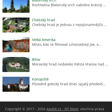
Blatenský vrch
Rozhledna Blatenský vrch nabídne krásný ...
Chebský hrad
Chebský hrad je jednou z nejvýznamnějšíc...
Velká Amerika
Místo, kde se filmoval Limonádový Joe, a...
Bítov
Moravský hrad nedaleko města Vranov nad ...
Konopiště
Původně gotický hrad dnes spjatý předevš...
Copyright © 2017 - 2026
Axolot.cz - Jiří Nový
, všechna práva