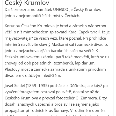
Český Krumlov
Další ze seznamu památek UNESCO je Český Krumlov,
jedno z nejromantičtějších míst v Čechách.
Korunou Českého Krumlova je hrad a zámek s nádhernou
věží, o níž mimochodem spisovatel Karel Čapek tvrdil, že je
"nejvěžovatější" ze všech věží, které poznal. Při prohlídce
interiérů navštívíte slavný Maškarní sál i zámecké divadlo,
jednu z nejzachovalejších barokních scén na světě. K
českokrumlovskému zámku patří také medvědi, kteří se tu
chovají od dob posledních Rožmberků, lapidárium,
Plášťový most a zámecká zahrada s unikátním přírodním
divadlem s otáčivým hledištěm.
Josef Seidel (1859–1935) pocházel z Děčínska, ale když po
vyučení fotografem cestoval po světě, dostal se až do
Českého Krumlova a převzal fotoateliér G. Zimmera. Brzy
dosáhl značných úspěchů a proslavil se zejména jako
propagátor přírodních krás Šumavy. V rodinném domě s