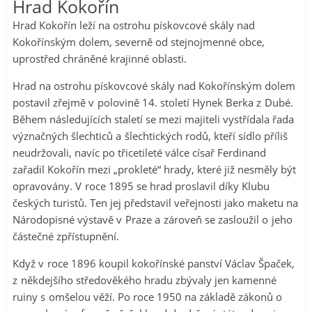
Hrad Kokořín
Hrad Kokořín leží na ostrohu pískovcové skály nad
Kokořínským dolem, severně od stejnojmenné obce,
uprostřed chráněné krajinné oblasti.
Hrad na ostrohu pískovcové skály nad Kokořínským dolem
postavil zřejmě v polovině 14. století Hynek Berka z Dubé.
Během následujících staletí se mezi majiteli vystřídala řada
význačných šlechticů a šlechtických rodů, kteří sídlo příliš
neudržovali, navíc po třicetileté válce císař Ferdinand
zařadil Kokořín mezi „prokleté“ hrady, které již nesměly být
opravovány. V roce 1895 se hrad proslavil díky Klubu
českých turistů. Ten jej představil veřejnosti jako maketu na
Národopisné výstavě v Praze a zároveň se zasloužil o jeho
částečné zpřístupnění.
Když v roce 1896 koupil kokořínské panství Václav Špaček,
z někdejšího středověkého hradu zbývaly jen kamenné
ruiny s omšelou věží. Po roce 1950 na základě zákonů o