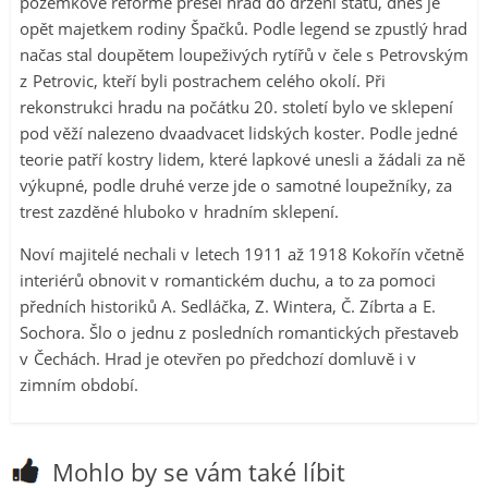
pozemkové reformě přešel hrad do držení státu, dnes je
opět majetkem rodiny Špačků. Podle legend se zpustlý hrad
načas stal doupětem loupeživých rytířů v čele s Petrovským
z Petrovic, kteří byli postrachem celého okolí. Při
rekonstrukci hradu na počátku 20. století bylo ve sklepení
pod věží nalezeno dvaadvacet lidských koster. Podle jedné
teorie patří kostry lidem, které lapkové unesli a žádali za ně
výkupné, podle druhé verze jde o samotné loupežníky, za
trest zazděné hluboko v hradním sklepení.
Noví majitelé nechali v letech 1911 až 1918 Kokořín včetně
interiérů obnovit v romantickém duchu, a to za pomoci
předních historiků A. Sedláčka, Z. Wintera, Č. Zíbrta a E.
Sochora. Šlo o jednu z posledních romantických přestaveb
v Čechách. Hrad je otevřen po předchozí domluvě i v
zimním období.
Mohlo by se vám také líbit