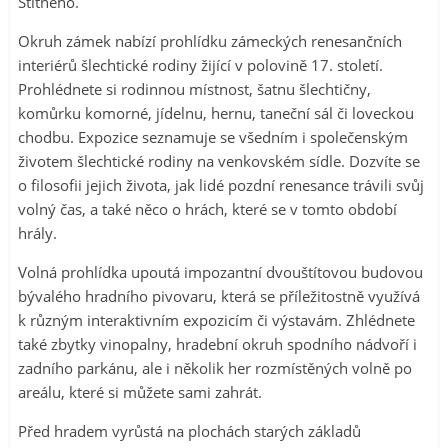
Štítného.
Okruh zámek nabízí prohlídku zámeckých renesančních
interiérů šlechtické rodiny žijící v polovině 17. století.
Prohlédnete si rodinnou místnost, šatnu šlechtičny,
komůrku komorné, jídelnu, hernu, taneční sál či loveckou
chodbu. Expozice seznamuje se všedním i společenským
životem šlechtické rodiny na venkovském sídle. Dozvíte se
o filosofii jejich života, jak lidé pozdní renesance trávili svůj
volný čas, a také něco o hrách, které se v tomto období
hrály.
Volná prohlídka upoutá impozantní dvouštítovou budovou
bývalého hradního pivovaru, která se příležitostně využívá
k různým interaktivním expozicím či výstavám. Zhlédnete
také zbytky vinopalny, hradební okruh spodního nádvoří i
zadního parkánu, ale i několik her rozmístěných volně po
areálu, které si můžete sami zahrát.
Před hradem vyrůstá na plochách starých základů