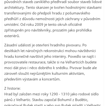
původních staveb zaniklého předhradí soubor staveb lidové
architektury. Tento skanzen je tvořen hodnotnými stavbami
transferovanými do předpolí hradu z pošumavského
předhůří z důvodu nemožnosti jejich záchrany v původním
umístění. Od roku 2009 je tento okruh oficiálně
zpřístupněn pro návštěvníky, prozatím jako prohlídka
exteriérů.
Zásadní událostí je otevření hradního pivovaru. Po
desítkách let náročných rekonstrukcí mohou návštěvníci
hradu konečně navštívit jeho interiéry. Povedlo se najít i
provozovatele restaurace, takže si na Velharticích budete
moci dát pivo i něco dobrého k snědku. Pivovar bude ale
zároveň sloužit nejrůznějším kulturním aktivitám,
především výstavám a koncertům.
Z historie:
Hrad byl založen mezi roky 1290 - 1310 jako rodové sídlo
pánů z Velhartic. Stavbu započal Bohumil z Budětic,
pokračoval Bušek starší a jeho syn Bušek mladší z Velhartic,