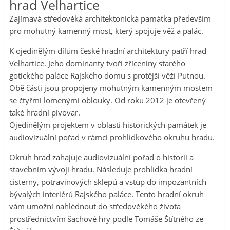
hrad Velhartice
Zajímavá středověká architektonická památka především
pro mohutný kamenný most, který spojuje věž a palác.
K ojedinělým dílům české hradní architektury patří hrad
Velhartice. Jeho dominanty tvoří zříceniny starého
gotického paláce Rajského domu s protější věží Putnou.
Obě části jsou propojeny mohutným kamenným mostem
se čtyřmi lomenými oblouky. Od roku 2012 je otevřený
také hradní pivovar.
Ojedinělým projektem v oblasti historických památek je
audiovizuální pořad v rámci prohlídkového okruhu hradu.
Okruh hrad zahajuje audiovizuální pořad o historii a
stavebním vývoji hradu. Následuje prohlídka hradní
cisterny, potravinových sklepů a vstup do impozantních
bývalých interiérů Rajského paláce. Tento hradní okruh
vám umožní nahlédnout do středověkého života
prostřednictvím šachové hry podle Tomáše Štítného ze