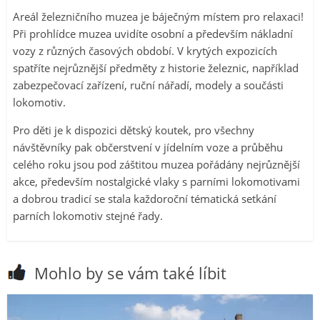
Areál železničního muzea je báječným místem pro relaxaci!
Při prohlídce muzea uvidíte osobní a především nákladní
vozy z různých časových období. V krytých expozicích
spatříte nejrůznější předměty z historie železnic, například
zabezpečovací zařízení, ruční nářadí, modely a součásti
lokomotiv.
Pro děti je k dispozici dětský koutek, pro všechny
návštěvníky pak občerstvení v jídelním voze a průběhu
celého roku jsou pod záštitou muzea pořádány nejrůznější
akce, především nostalgické vlaky s parními lokomotivami
a dobrou tradicí se stala každoroční tématická setkání
parních lokomotiv stejné řady.
Mohlo by se vám také líbit