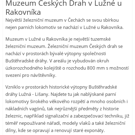
Muzeum Českých Drah v Lužné u
Rakovníka
Největší železniční muzeum v Čechách se svou sbírkou
nejen parních lokomotiv se nachází v Lužné u Rakovníka.
Muzeum v Lužné u Rakovníka je největší tuzemské
železniční muzeum. Železniční muzeum Českých drah se
nachází v prostorách bývalé výtopny společnosti
Buštěhradské dráhy. V areálu je vybudován okruh
úzkorozchodného kolejiště o rozchodu 800 mm s možností
svezení pro návštěvníky.
Vzniklo v prostorách historické výtopny Buštěhradské
dráhy Lužná - Lišany. Najdete tu jak nablýskané parní
lokomotivy širokého věkového rozpětí a mnoho osobních i
nákladních vagónů, tak nejrůznější předměty z historie
železnic, například signalizační a zabezpečovací techniku, již
téměř nepoužívané nářadí, modely vlaků a také železniční
dílny, kde se opravují a renovují staré exponáty.