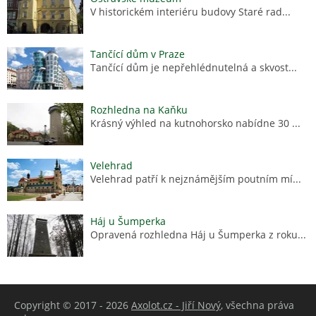
V historickém interiéru budovy Staré rad...
Tančící dům v Praze
Tančící dům je nepřehlédnutelná a skvost...
Rozhledna na Kaňku
Krásný výhled na kutnohorsko nabídne 30 ...
Velehrad
Velehrad patří k nejznámějším poutním mí...
Háj u Šumperka
Opravená rozhledna Háj u Šumperka z roku...
Copyright © 2017 - 2026
Axolot.cz - Jiří Nový
, všechna práva