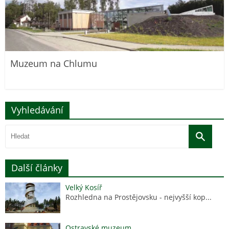
Muzeum na Chlumu
Vyhledávání
Další články
Velký Kosíř
Rozhledna na Prostějovsku - nejvyšší kop...
Ostravské muzeum