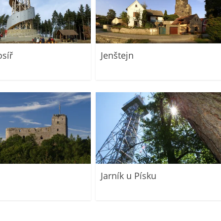
osíř
Jenštejn
Jarník u Písku