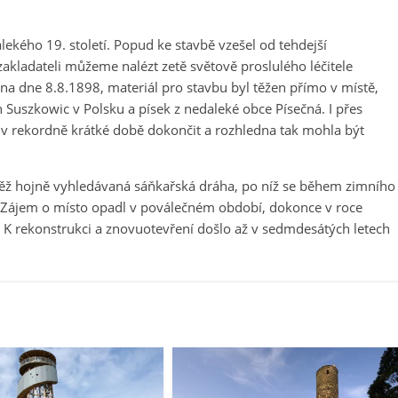
alekého 19. století. Popud ke stavbě vzešel od tehdejší
akladateli můžeme nalézt zetě světově proslulého léčitele
na dne 8.8.1898, materiál pro stavbu byl těžen přímo v místě,
h Suszkowic v Polsku a písek z nedaleké obce Písečná. I přes
 v rekordně krátké době dokončit a rozhledna tak mohla být
něž hojně vyhledávaná sáňkařská dráha, po níž se během zimního
k. Zájem o místo opadl v poválečném období, dokonce v roce
 K rekonstrukci a znovuotevření došlo až v sedmdesátých letech