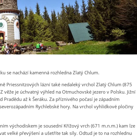
ku se nachází kamenná rozhledna Zlatý Chlum.
 Priessnitzových lázní také nedaleký vrchol Zlatý Chlum (875
 věže je úchvatný výhled na Otmuchovské jezero v Polsku. Jižní
d Pradědu až k Šeráku. Za příznivého počasí je západním
 severozápadním Rychlebské hory. Na vrchol vyhlídkové pločiny
álním východiskem je sousední Křížový vrch (671 m.n.m.) kam lze
t velké převýšení a ušetříte tak síly. Odtud je to na rozhlednu