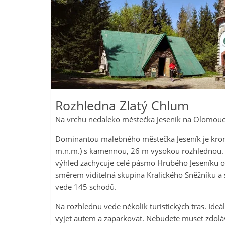
Rozhledna Zlatý Chlum
Na vrchu nedaleko městečka Jeseník na Olomouc
Dominantou malebného městečka Jeseník je kromě
m.n.m.) s kamennou, 26 m vysokou rozhlednou. Z
výhled zachycuje celé pásmo Hrubého Jeseníku o
směrem viditelná skupina Kralického Sněžníku a
vede 145 schodů.
Na rozhlednu vede několik turistických tras. Ide
vyjet autem a zaparkovat. Nebudete muset zdoláva