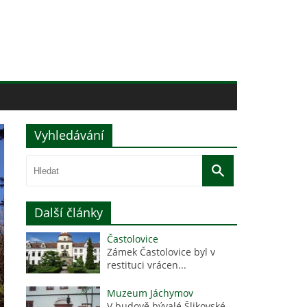
Vyhledávání
Další články
Častolovice
Zámek Častolovice byl v
restituci vrácen...
Muzeum Jáchymov
V budově bývalé Šlikovské