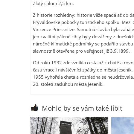
Zlatý chlum 2,5 km.
Z historie rozhledny: historie věže spadá až do d
Frývaldovské pobočky turistického spolku. Mezi z
Vinzenze Priessnitze. Samotná stavba byla zaháje
jen kvalitní pálené cihly byly dováženy z dnešníc
náročné klimatické podmínky se podařilo stavbu
slavnostně otevřena pro veřejnost již 3.9.1899.
Od roku 1932 zde vznikla cesta až k chatě a rov
času vraceli návštěvníci zpátky do města Jesení
1955 vyhořela chata a rozhledna se neudržovala.
20. století zásluhou města Jeseník.
Mohlo by se vám také líbit