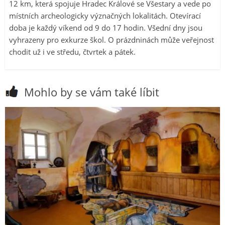
12 km, která spojuje Hradec Králové se Všestary a vede po
místních archeologicky význačných lokalitách. Otevírací
doba je každý víkend od 9 do 17 hodin. Všední dny jsou
vyhrazeny pro exkurze škol. O prázdninách může veřejnost
chodit už i ve středu, čtvrtek a pátek.
Mohlo by se vám také líbit