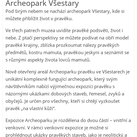
Archeopark Všestary
Pod širým nebem se nachází archeopark Všestary, kde si
můžete přiblížit život v pravěku.
Ve třech patrech muzea uvidíte pravěké podsvětí, život i
nebe. Z ptačí perspektivy se můžete podívat na obří model
pravěké krajiny, zblízka prozkoumat nálezy pravěkých
předmětů, kostru mamuta, pravěkou jeskyni a seznámit se
s různými aspekty života lovců mamutů.
Nově otevřený areál Archeoparku pravěku ve Všestarech je
unikátní komplexně fungující archeopark, který svým
návštěvníkům nabízí výjimečnou expozici pravěku s
názornými ukázkami dobových staveb, řemesel, zvyků a
obyčejů. Je určen pro všechny, kteří si chtějí vyzkoušet
pravěk „na vlastní kůži“.
Expozice Archeoparku je rozdělena do dvou částí – vnitřní a
venkovní. V rámci venkovní expozice je možné si
prohlédnout ukázky pravěkých staveb, jako je neolitický a