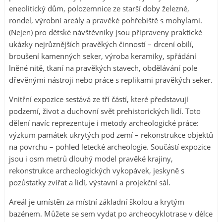
eneolitický dům, polozemnice ze starší doby železné,
rondel, výrobní areály a pravěké pohřebiště s mohylami.
(Nejen) pro dětské návštěvníky jsou připraveny praktické
ukázky nejrůznějších pravěkých činností – drcení obilí,
broušení kamenných seker, výroba keramiky, spřádání
lněné nitě, tkaní na pravěkých stavech, obdělávání pole
dřevěnými nástroji nebo práce s replikami pravěkých seker.
Vnitřní expozice sestává ze tří částí, které představují
podzemí, život a duchovní svět prehistorických lidí. Toto
dělení navíc reprezentuje i metody archeologické práce:
výzkum památek ukrytých pod zemí – rekonstrukce objektů
na povrchu – pohled letecké archeologie. Součástí expozice
jsou i osm metrů dlouhý model pravěké krajiny,
rekonstrukce archeologických vykopávek, jeskyně s
pozůstatky zvířat a lidí, výstavní a projekční sál.
Areál je umístěn za místní základní školou a krytým
bazénem. Můžete se sem vydat po archeocyklotrase v délce