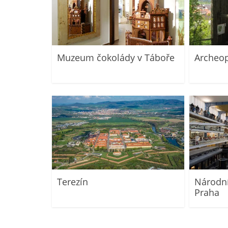
Muzeum čokolády v Táboře
Archeop
Terezín
Národn
Praha