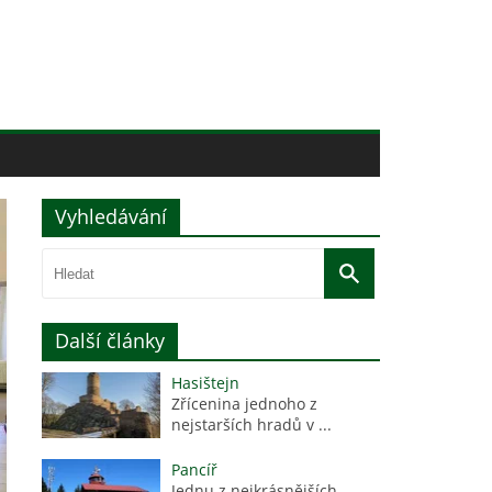
Vyhledávání
Další články
Hasištejn
Zřícenina jednoho z
nejstarších hradů v ...
Pancíř
Jednu z nejkrásnějších