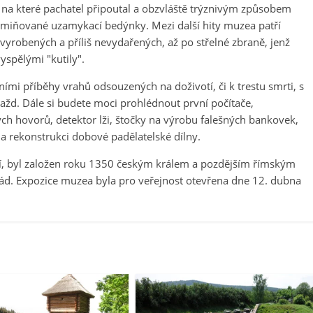
na které pachatel připoutal a obzvláště trýznivým způsobem
o zmiňované uzamykací bedýnky. Mezi další hity muzea patří
 vyrobených a příliš nevydařených, až po střelné zbraně, jenž
spělými "kutily".
ími příběhy vrahů odsouzených na doživotí, či k trestu smrti, s
vražd. Dále si budete moci prohlédnout první počítače,
h hovorů, detektor lži, štočky na výrobu falešných bankovek,
a rekonstrukci dobové padělatelské dílny.
í, byl založen roku 1350 českým králem a pozdějším římským
 řád. Expozice muzea byla pro veřejnost otevřena dne 12. dubna