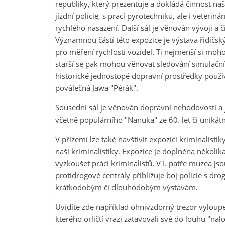
republiky, který prezentuje a dokládá činnost naš
jízdní policie, s prací pyrotechniků, ale i veteriná
rychlého nasazení. Další sál je věnován vývoji a
Významnou částí této expozice je výstava řidičský
pro měření rychlosti vozidel. Ti nejmenší si moh
starší se pak mohou věnovat sledování simulační
historické jednostopé dopravní prostředky použí
poválečná Jawa "Pérák".
Sousední sál je věnován dopravní nehodovosti a 
včetně populárního "Nanuka" ze 60. let či uniká
V přízemí lze také navštívit expozici kriminalisti
naší kriminalistiky. Expozice je doplněna několik
vyzkoušet práci kriminalistů. V I. patře muzea j
protidrogové centrály přibližuje boj policie s d
krátkodobým či dlouhodobým výstavám.
Uvidíte zde například ohnivzdorný trezor vyloupe
kterého orličtí vrazi zatavovali své do louhu "na