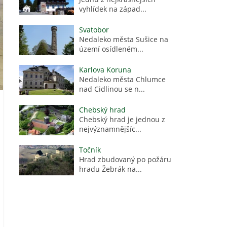
vyhlídek na západ...
Svatobor
Nedaleko města Sušice na
území osídleném...
Karlova Koruna
Nedaleko města Chlumce
nad Cidlinou se n...
Chebský hrad
Chebský hrad je jednou z
nejvýznamnějšíc...
Točník
Hrad zbudovaný po požáru
hradu Žebrák na...