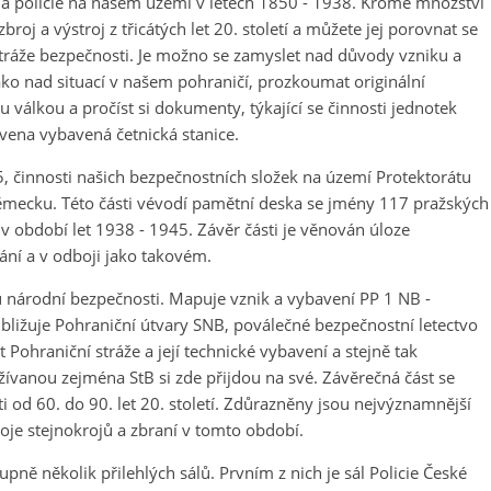
va a policie na našem území v letech 1850 - 1938. Kromě množství
broj a výstroj z třicátých let 20. století a můžete jej porovnat se
stráže bezpečnosti. Je možno se zamyslet nad důvody vzniku a
jako nad situací v našem pohraničí, prozkoumat originální
 válkou a pročíst si dokumenty, týkající se činnosti jednotek
avena vybavená četnická stanice.
5, činnosti našich bezpečnostních složek na území Protektorátu
Německu. Této části vévodí pamětní deska se jmény 117 pražských
ni v období let 1938 - 1945. Závěr části je věnován úloze
ání a v odboji jako takovém.
u národní bezpečnosti. Mapuje vznik a vybavení PP 1 NB -
bližuje Pohraniční útvary SNB, poválečné bezpečnostní letectvo
t Pohraniční stráže a její technické vybavení a stejně tak
ívanou zejména StB si zde přijdou na své. Závěrečná část se
 od 60. do 90. let 20. století. Zdůrazněny jsou nejvýznamnější
oje stejnokrojů a zbraní v tomto období.
upně několik přilehlých sálů. Prvním z nich je sál Policie České