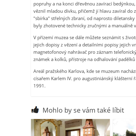
popruhy a na konci dřevěnou zavírací bedýnkou, 
věznil mladou dívku, přičemž jí hlavu zavíral d
"sbírka" střelných zbraní, od naprosto diletansky
byly zhotovené technicky zručnými a manuálně vy
V přízemí muzea se dále můžete seznámit s životn
jejich dopisy z vězení a detailními popisy jejich 
magnetofonový nahrávač pro záznam telefonickýc
známek a kolků, přístroje na odhalování padělků 
Areál pražského Karlova, kde se muzeum nacház
císařem Karlem IV. pro augustiniánský klášterní
1991.
Mohlo by se vám také líbit