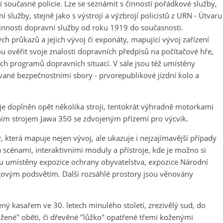
í současné policie. Lze se seznámit s činností pořádkové služby,
rní služby, stejně jako s výstrojí a výzbrojí policistů z URN - Útvaru
 činnosti dopravní služby od roku 1919 do současnosti.
ch průkazů a jejich vývoj či exponáty, mapující vývoj zařízení
ou ověřit svoje znalosti dopravních předpisů na počítačové hře,
ch programů dopravních situací. V sále jsou též umístěny
vané bezpečnostními sbory - prvorepublikové jízdní kolo a
je doplněn opět několika stroji, tentokrát výhradně motorkami
tním strojem Jawa 350 se zdvojeným přízemí pro výcvik.
ky, která mapuje nejen vývoj, ale ukazuje i nejzajímavější případy
a scénami, interaktivními moduly a přístroje, kde je možno si
sou umístěny expozice ochrany obyvatelstva, expozice Národní
rogovým podsvětím. Další rozsáhlé prostory jsou věnovány
ný kasařem ve 30. letech minulého století, zrezivělý sud, do
ložené" oběti, či dřevěné "lůžko" opatřené třemi koženými