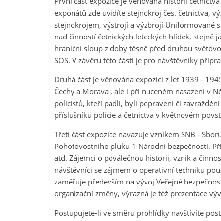
První část expozice je věnována historii četnict
exponátů zde uvidíte stejnokroj čes. četnictva, výz
stejnokrojem, výstrojí a výzbrojí Uniformované 
nad činností četnických leteckých hlídek, stejně 
hraniční sloup z doby těsně před druhou světovou
SOS. V závěru této části je pro návštěvníky připr
Druhá část je věnována expozici z let 1939 - 194
Čechy a Morava , ale i při nuceném nasazení v 
policistů, kteří padli, byli popraveni či zavraždě
příslušníků policie a četnictva v květnovém povst
Třetí část expozice navazuje vznikem SNB - Sbor
Pohotovostního pluku 1 Národní bezpečnosti. Při
atd. Zájemci o poválečnou historii, vznik a činnos
návštěvníci se zájmem o operativní techniku použ
zaměřuje především na vývoj Veřejné bezpečnosti
organizační změny, výrazná je též prezentace výv
Postupujete-li ve směru prohlídky navštívíte post