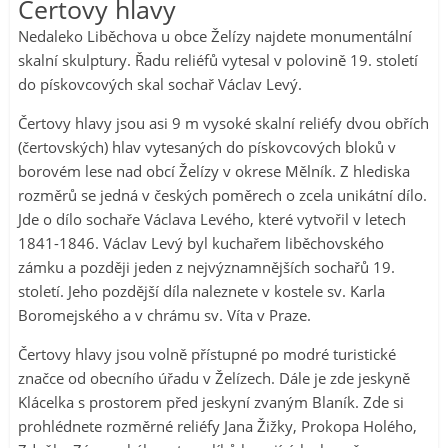
Čertovy hlavy
Nedaleko Liběchova u obce Želízy najdete monumentální
skalní skulptury. Řadu reliéfů vytesal v polovině 19. století
do pískovcových skal sochař Václav Levý.
Čertovy hlavy jsou asi 9 m vysoké skalní reliéfy dvou obřích
(čertovských) hlav vytesaných do pískovcových bloků v
borovém lese nad obcí Želízy v okrese Mělník. Z hlediska
rozměrů se jedná v českých poměrech o zcela unikátní dílo.
Jde o dílo sochaře Václava Levého, které vytvořil v letech
1841-1846. Václav Levý byl kuchařem liběchovského
zámku a později jeden z nejvýznamnějších sochařů 19.
století. Jeho pozdější díla naleznete v kostele sv. Karla
Boromejského a v chrámu sv. Víta v Praze.
Čertovy hlavy jsou volně přístupné po modré turistické
značce od obecního úřadu v Želízech. Dále je zde jeskyně
Klácelka s prostorem před jeskyní zvaným Blaník. Zde si
prohlédnete rozměrné reliéfy Jana Žižky, Prokopa Holého,