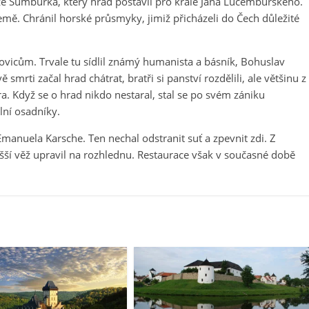
 ze Šumburka, který hrad postavil pro krále Jana Lucemburského.
mě. Chránil horské průsmyky, jimiž přicházeli do Čech důležité
ovicům. Trvale tu sídlil známý humanista a básník, Bohuslav
mrti začal hrad chátrat, bratři si panství rozdělili, ale většinu z
a. Když se o hrad nikdo nestaral, stal se po svém zániku
ní osadníky.
 Emanuela Karsche. Ten nechal odstranit suť a zpevnit zdi. Z
šší věž upravil na rozhlednu. Restaurace však v současné době