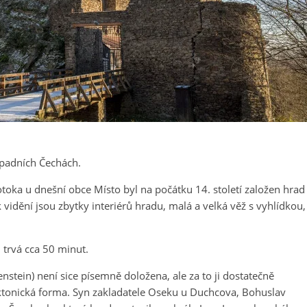
ápadních Čechách.
ka u dnešní obce Místo byl na počátku 14. století založen hrad
 vidění jsou zbytky interiérů hradu, malá a velká věž s vyhlídkou,
 trvá cca 50 minut.
tein) není sice písemně doložena, ale za to ji dostatečně
ktonická forma. Syn zakladatele Oseku u Duchcova, Bohuslav