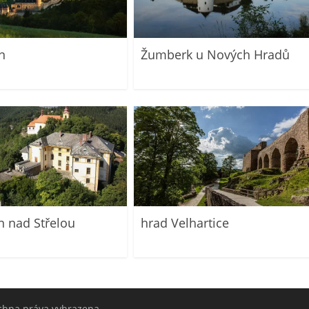
n
Žumberk u Nových Hradů
n nad Střelou
hrad Velhartice
echna práva vyhrazena.