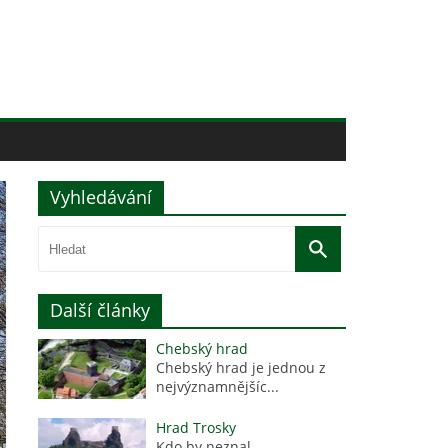
Vyhledávání
Další články
Chebský hrad
Chebský hrad je jednou z
nejvýznamnějšíc...
Hrad Trosky
Kdo by neznal