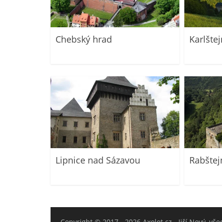
Chebský hrad
Karlštej
Lipnice nad Sázavou
Rabštej
Copyright © 2017 - 2026
Axolot.cz - Jiří Nový
, vš