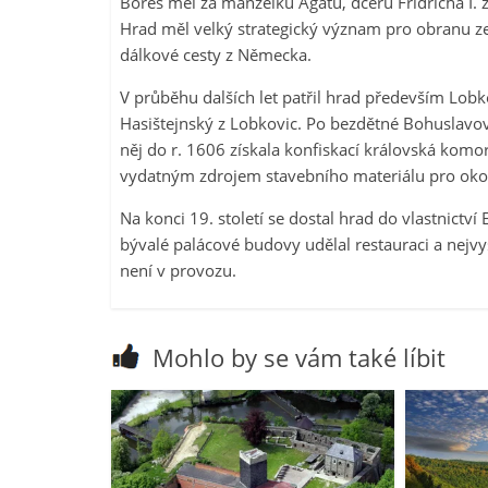
Boreš měl za manželku Agátu, dceru Fridricha I.
Hrad měl velký strategický význam pro obranu ze
dálkové cesty z Německa.
V průběhu dalších let patřil hrad především Lobk
Hasištejnský z Lobkovic. Po bezdětné Bohuslavově s
něj do r. 1606 získala konfiskací královská komor
vydatným zdrojem stavebního materiálu pro okol
Na konci 19. století se dostal hrad do vlastnictví
bývalé palácové budovy udělal restauraci a nejvy
není v provozu.
Mohlo by se vám také líbit