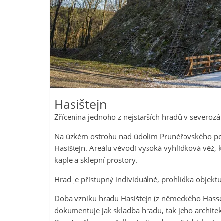
Hasištejn
Zřícenina jednoho z nejstarších hradů v severoz
Na úzkém ostrohu nad údolím Prunéřovského poto
Hasištejn. Areálu vévodí vysoká vyhlídková věž, k
kaple a sklepní prostory.
Hrad je přístupný individuálně, prohlídka objektu
Doba vzniku hradu Hasištejn (z německého Hassens
dokumentuje jak skladba hradu, tak jeho archite