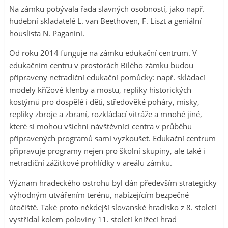
Na zámku pobývala řada slavných osobností, jako např.
hudební skladatelé L. van Beethoven, F. Liszt a geniální
houslista N. Paganini.
Od roku 2014 funguje na zámku edukační centrum. V
edukačním centru v prostorách Bílého zámku budou
připraveny netradiční edukační pomůcky: např. skládací
modely křížové klenby a mostu, repliky historických
kostýmů pro dospělé i děti, středověké poháry, misky,
repliky zbroje a zbraní, rozkládací vitráže a mnohé jiné,
které si mohou všichni návštěvníci centra v průběhu
připravených programů sami vyzkoušet. Edukační centrum
připravuje programy nejen pro školní skupiny, ale také i
netradiční zážitkové prohlídky v areálu zámku.
Význam hradeckého ostrohu byl dán především strategicky
výhodným utvářením terénu, nabízejícím bezpečné
útočiště. Také proto někdejší slovanské hradisko z 8. století
vystřídal kolem poloviny 11. století knížecí hrad