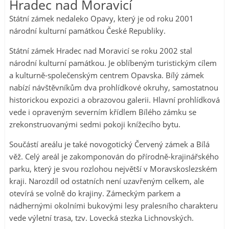
Hradec nad Moravicí
Státní zámek nedaleko Opavy, který je od roku 2001
národní kulturní památkou České Republiky.
Státní zámek Hradec nad Moravicí se roku 2002 stal
národní kulturní památkou. Je oblíbeným turistickým cílem
a kulturně-společenským centrem Opavska. Bílý zámek
nabízí návštěvníkům dva prohlídkové okruhy, samostatnou
historickou expozici a obrazovou galerii. Hlavní prohlídková
vede i opraveným severním křídlem Bílého zámku se
zrekonstruovanými sedmi pokoji knížecího bytu.
Součástí areálu je také novogotický Červený zámek a Bílá
věž. Celý areál je zakomponován do přírodně-krajinářského
parku, který je svou rozlohou největší v Moravskoslezském
kraji. Narozdíl od ostatních není uzavřeným celkem, ale
otevírá se volně do krajiny. Zámeckým parkem a
nádhernými okolními bukovými lesy pralesního charakteru
vede výletní trasa, tzv. Lovecká stezka Lichnovských.