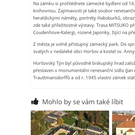
Na zámku si prohlédnete zámecké bydlení od 16. s
knihovnou. Zajímavostí je také soubor renesančn
heraldickými náměty, portréty Habsburků, obrazy
zde také příležitostné výstavy. Trasa MITSUKO př
Coudenhove-Kalergi, rozené Japonky, žijící na pře
Z města je volně přístupný zámecký park. Do spr
svatých v nedaleké obci Horšov a kostel sv. Ann
Horšovský Týn byl původně biskupský hrad založe
přestaven v monumentální renesanční sídlo (Jan 
Trauttmansdorffů a od r. 1945 vlastní zámek stát
Mohlo by se vám také líbit