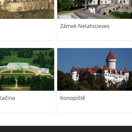
Zámek Nelahozeves
Kačina
Konopiště