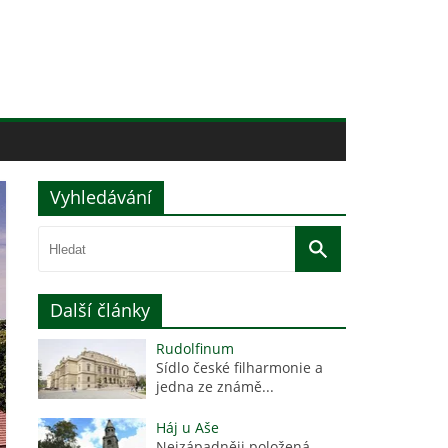
Vyhledávání
Další články
Rudolfinum
Sídlo české filharmonie a
jedna ze známě...
Háj u Aše
Nejzápadněji položená