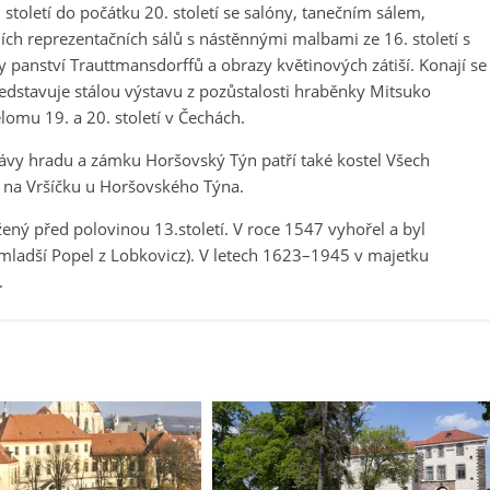
toletí do počátku 20. století se salóny, tanečním sálem,
ích reprezentačních sálů s nástěnnými malbami ze 16. století s
 panství Trauttmansdorffů a obrazy květinových zátiší. Konají se
edstavuje stálou výstavu z pozůstalosti hraběnky Mitsuko
lomu 19. a 20. století v Čechách.
ávy hradu a zámku Horšovský Týn patří také kostel Všech
y na Vršíčku u Horšovského Týna.
ný před polovinou 13.století. V roce 1547 vyhořel a byl
mladší Popel z Lobkovicz). V letech 1623–1945 v majetku
.