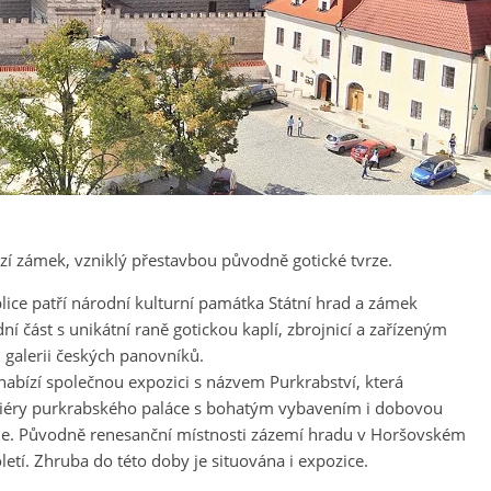
í zámek, vzniklý přestavbou původně gotické tvrze.
ice patří národní kulturní památka Státní hrad a zámek
í část s unikátní raně gotickou kaplí, zbrojnicí a zařízeným
galerii českých panovníků.
bízí společnou expozici s názvem Purkrabství, která
teriéry purkrabského paláce s bohatým vybavením i dobovou
je. Původně renesanční místnosti zázemí hradu v Horšovském
í. Zhruba do této doby je situována i expozice.