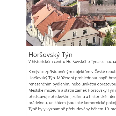
Horšovský Týn
V historickém centru Horšovského Týna se nacház
K nejvíce zpřístupněným objektům v České republ
Horšovský Týn. Můžete si prohlédnout např. hradn
renesančním bydlením, nebo unikátní obrazovou 
Městské muzeum a státní zámek Horšovský Týn na
představuje především jízdárnu a historické in
prádelnou, unikátem jsou také komornické poko
Týně byly významně přebudovány během 19. stolet