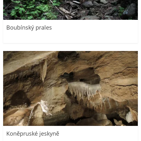
Boubínský prales
Koněpruské jeskyně