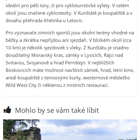
ideální pro pěší túry, či pro cykloturistické výlety. V celém
okolí jsou značené cyklostezky. V Kunštátě je koupaliště a v
dosahu přehrada Křetínka u Letovic.
Pro vyznavače zimních sportů jsou okolní terény vhodné na
běžky a zkrátka nepřijdou ani sjezdaři. V blízkém okolí (cca
10 km) je několik sjezdovek s vleky. Z Kunštátu je snadno
dosažitelný Moravský kras, zámky v Lysicích, Rájci nad
Svitavou, Svojanově a hrad Pernštejn. V nejbližších
Boskovicích máte možnost navštívit zámek, hrad, letní kino,
areál koupaliště s tenisovými kurty, westernové městečko
Wild West City či některou z místních restaurací.
Mohlo by se vám také líbit