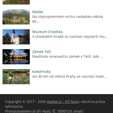
Ralsko
Na stejnojmenném vrchu nedaleko města
Mi...
Muzeum Chodska
V chodském hradě se nachází nejstarší mu...
Zámek Telč
Navštivte renesanční zámek v Telči, kde ...
Kokořínsko
Asi 40 km od města Prahy se nachází male...
Copyright © 2017 - 2026
Axolot.cz - Jiří Nový
, všechna práva
vyhrazena.
Provozovatelem je Jiří Nový, IČ: 3000729, email: