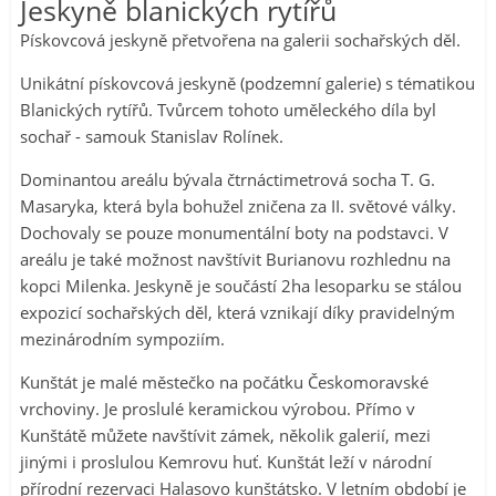
Jeskyně blanických rytířů
Pískovcová jeskyně přetvořena na galerii sochařských děl.
Unikátní pískovcová jeskyně (podzemní galerie) s tématikou
Blanických rytířů. Tvůrcem tohoto uměleckého díla byl
sochař - samouk Stanislav Rolínek.
Dominantou areálu bývala čtrnáctimetrová socha T. G.
Masaryka, která byla bohužel zničena za II. světové války.
Dochovaly se pouze monumentální boty na podstavci. V
areálu je také možnost navštívit Burianovu rozhlednu na
kopci Milenka. Jeskyně je součástí 2ha lesoparku se stálou
expozicí sochařských děl, která vznikají díky pravidelným
mezinárodním sympoziím.
Kunštát je malé městečko na počátku Českomoravské
vrchoviny. Je proslulé keramickou výrobou. Přímo v
Kunštátě můžete navštívit zámek, několik galerií, mezi
jinými i proslulou Kemrovu huť. Kunštát leží v národní
přírodní rezervaci Halasovo kunštátsko. V letním období je