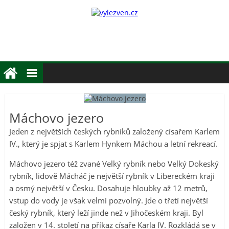
Máchovo jezero
Jeden z největších českých rybníků založený císařem Karlem
IV., který je spjat s Karlem Hynkem Máchou a letní rekreací.
Máchovo jezero též zvané Velký rybník nebo Velký Dokeský
rybník, lidově Mácháč je největší rybník v Libereckém kraji
a osmý největší v Česku. Dosahuje hloubky až 12 metrů,
vstup do vody je však velmi pozvolný. Jde o třetí největší
český rybník, který leží jinde než v Jihočeském kraji. Byl
založen v 14. století na příkaz císaře Karla IV. Rozkládá se v