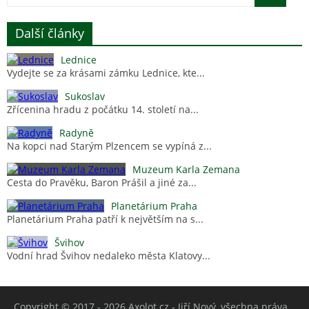
Další články
Lednice
Vydejte se za krásami zámku Lednice, kte...
Sukoslav
Zřícenina hradu z počátku 14. století na...
Radyně
Na kopci nad Starým Plzencem se vypíná z...
Muzeum Karla Zemana
Cesta do Pravěku, Baron Prášil a jiné za...
Planetárium Praha
Planetárium Praha patří k největším na s...
Švihov
Vodní hrad Švihov nedaleko města Klatovy...
Copyright © 2017 - 2026
Axolot.cz - Jiří Nový
, všechna práva