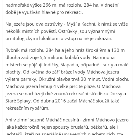
nadmořské výšce 266 m, má rozlohu 284 ha. V dnešní
době je využíván hlavně pro rekreaci.
Na jezeře jsou dva ostrůvky - Myší a Kachní, k nimž se váže
několik místních pověstí. Ostrůvky jsou významnými
ornitologickými lokalitami a vstup na ně je zakázán.
Rybník má rozlohu 284 ha a jeho hráz široká 9m a 130 m
dlouhá zadržuje 5,5 milionu kubíků vody. Na mnoha
místech se půjčují lodičky, šlapadla, případně i surfy a malé
plachty. Od května do září brázdí vody Máchova jezera
výletní parníky. Okružní plavba trvá 30 minut. Vodní plochu
Máchova jezera lemují 4 velké písčité pláže. U Máchova
jezera se nacházejí dvě známá rekreační střediska Doksy a
Staré Splavy. Od dubna 2016 začal Mácháč sloužit také
rekreačním rybářům.
Ani v zimní sezoně Mácháč neusíná - zimní Máchovo jezero
láká každoročně nejen spousty bruslařů, běžkařů, ale i
jachtařů, kteří na speciálně upravených plachetnicích, tzv.