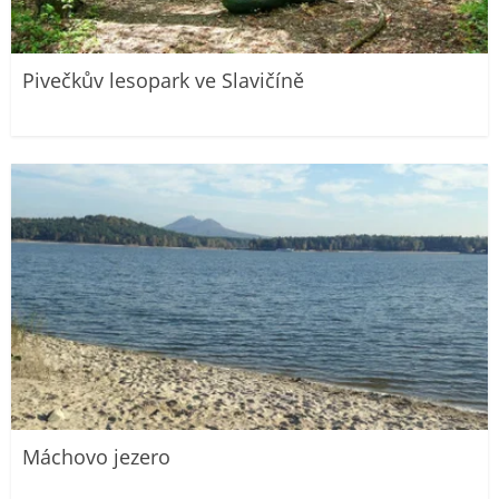
Pivečkův lesopark ve Slavičíně
Máchovo jezero