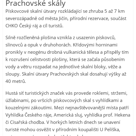
Prachovské skály
Pískovcové skalní útvary rozkládající se zhruba 5 až 7 km
severozápadně od města Jičín, přírodní rezervace, součást
CHKO Český ráj a cíl turistů.
Silně rozčleněná plošina vznikla z usazenin pískovců,
slínovců a opuk v druhohorách. Křídovými horninami
pronikly v neogénu drobná vulkanická tělesa a přispěly tím
k rozrušení celistvosti plošiny, která se začala působením
vody a větru rozpadat na jednotlivé skalní bloky, věže a
sloupy. Skalní útvary Prachovských skal dosahují výšky až
40 metrů.
Hustá síť turistických značek vás provede roklemi, stržemi,
úžlabinami, po vršcích pískovcových skal s vyhlídkami a
kouzelnými zákoutími. Mezi nejnavštěvovanější místa patří
Vyhlídka Českého ráje, Americká sluj, vyhlídka prof. Hekena
či Císařská chodba. V horkých letních dnech se unavení
turisté mohou osvěžit v přírodním koupališti U Pelíška,