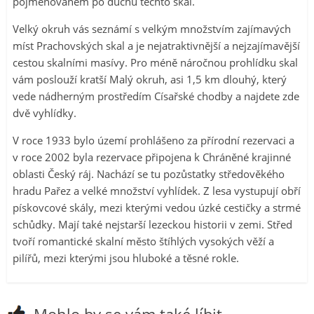
pojmenovaném po duchu těchto skal.
Velký okruh vás seznámí s velkým množstvím zajímavých
míst Prachovských skal a je nejatraktivnější a nejzajímavější
cestou skalními masívy. Pro méně náročnou prohlídku skal
vám poslouží kratší Malý okruh, asi 1,5 km dlouhý, který
vede nádherným prostředím Císařské chodby a najdete zde
dvě vyhlídky.
V roce 1933 bylo území prohlášeno za přírodní rezervaci a
v roce 2002 byla rezervace připojena k Chráněné krajinné
oblasti Český ráj. Nachází se tu pozůstatky středověkého
hradu Pařez a velké množství vyhlídek. Z lesa vystupují obří
pískovcové skály, mezi kterými vedou úzké cestičky a strmé
schůdky. Mají také nejstarší lezeckou historii v zemi. Střed
tvoří romantické skalní město štíhlých vysokých věží a
pilířů, mezi kterými jsou hluboké a těsné rokle.