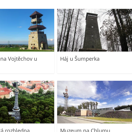
na Vojtěchov u
Háj u Šumperka
ká rozhledna
Muzeum na Chlumu