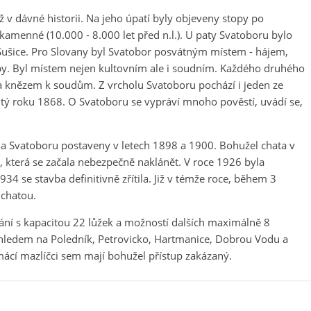
ž v dávné historii. Na jeho úpatí byly objeveny stopy po
kamenné (10.000 - 8.000 let před n.l.). U paty Svatoboru bylo
Sušice. Pro Slovany byl Svatobor posvátným místem - hájem,
y. Byl místem nejen kultovním ale i soudním. Každého druhého
a knězem k soudům. Z vrcholu Svatoboru pochází i jeden ze
ý roku 1868. O Svatoboru se vypráví mnoho pověstí, uvádí se,
na Svatoboru postaveny v letech 1898 a 1900. Bohužel chata v
, která se začala nebezpečně naklánět. V roce 1926 byla
 se stavba definitivně zřítila. Již v témže roce, během 3
 chatou.
ání s kapacitou 22 lůžek a možností dalších maximálně 8
ýhledem na Poledník, Petrovicko, Hartmanice, Dobrou Vodu a
ácí mazlíčci sem mají bohužel přístup zakázaný.