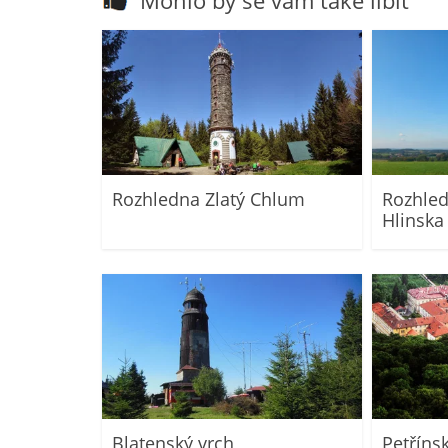
Mohlo by se vám také líbit
Rozhledna Zlatý Chlum
Rozhled
Hlinska
Blatenský vrch
Petříns