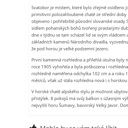
Svatobor je místem, které bylo zřejmě osídleno ji
primitivní polozahloubené chatě ze střední doby 
objeveno i pohřebiště původní slovanské osady 
sídlem pohanských bohů tvořený prastarými dub
dne v týdnu se tam scházel lid se svým vládcem 
základních kamenů Národního divadla, vyzvednut
že pod horou je velké podzemní jezero.
První kamenná rozhledna a přilehlá útulna byly 
roce 1905 vyhořela a byla poškozena i rozhledna
rozhledně naměřena odchylka 102 cm a a roku 1934
měsíců, však už stála rozhledna nová i s horskou
V horské chatě alpského stylu je možnost ubytov
přistýlek. 8 pokojů má svůj balkon s úžasným v
nejvyšší horu Šumavy, bavorský Velký Javor. Dom