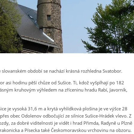
e slovanském období se nachází krásná rozhledna Svatobor.
 asi hodinu pěší chůze od Sušice. Ti, kdož vyšplhají po 182
sným kruhovým výhledem na zříceninu hradu Rabí, Javorník,
ce je vysoká 31,6 m a krytá vyhlídková plošina je ve výšce 28
přes obec Odolenov odbočující ze silnice Sušice-Hrádek vlevo. Z
dy, za dobré viditelnosti je vidět i hrad Přimda, Radyně u Plzně
Strakonicka a Písecka také Českomoravskou vrchovinu na obzoru.