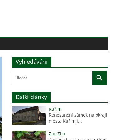
Vyhledávání
Další články
Kuřim
Renesanční zámek na okraji
města Kuřim j...
Zoo Zlín
Zoologická zahrada ve Zlíně