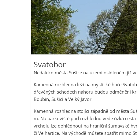
Svatobor
Nedaleko města Sušice na území osídleném již v
Kamenná rozhledna leží na mystické hoře Svatobor
dřevěných schodech nahoru budou odměněni krá
Boubín, Sušici a Velký Javor.
Kamenná rozhledna stojící západně od města Suši
m. Na parkoviště pod rozhlednu vede úzká cesta 
vrcholu lze dohlédnout na hraniční šumavské hvoz
či Velhartice. Na východě můžete spatřit mimo 