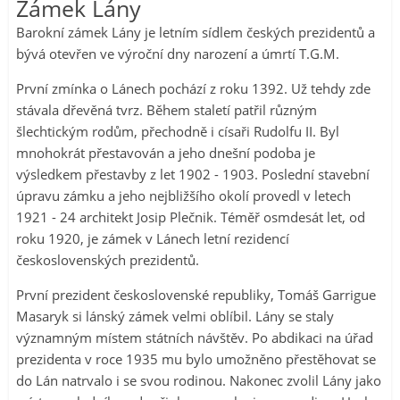
Zámek Lány
Barokní zámek Lány je letním sídlem českých prezidentů a
bývá otevřen ve výroční dny narození a úmrtí T.G.M.
První zmínka o Lánech pochází z roku 1392. Už tehdy zde
stávala dřevěná tvrz. Během staletí patřil různým
šlechtickým rodům, přechodně i císaři Rudolfu II. Byl
mnohokrát přestavován a jeho dnešní podoba je
výsledkem přestavby z let 1902 - 1903. Poslední stavební
úpravu zámku a jeho nejbližšího okolí provedl v letech
1921 - 24 architekt Josip Plečnik. Téměř osmdesát let, od
roku 1920, je zámek v Lánech letní rezidencí
československých prezidentů.
První prezident československé republiky, Tomáš Garrigue
Masaryk si lánský zámek velmi oblíbil. Lány se staly
významným místem státních návštěv. Po abdikaci na úřad
prezidenta v roce 1935 mu bylo umožněno přestěhovat se
do Lán natrvalo i se svou rodinou. Nakonec zvolil Lány jako