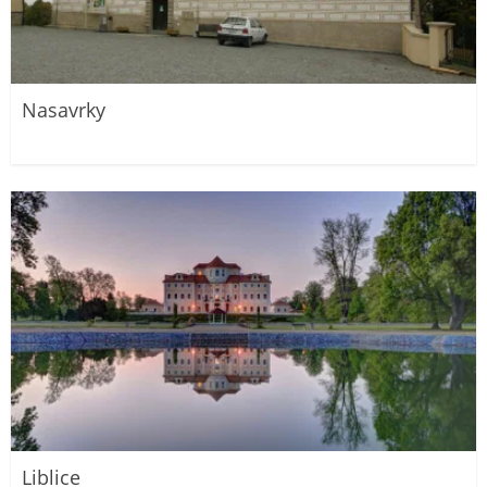
Nasavrky
Liblice