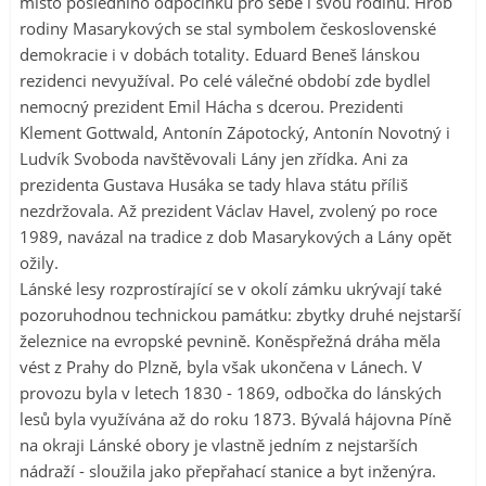
místo posledního odpočinku pro sebe i svou rodinu. Hrob
rodiny Masarykových se stal symbolem československé
demokracie i v dobách totality. Eduard Beneš lánskou
rezidenci nevyužíval. Po celé válečné období zde bydlel
nemocný prezident Emil Hácha s dcerou. Prezidenti
Klement Gottwald, Antonín Zápotocký, Antonín Novotný i
Ludvík Svoboda navštěvovali Lány jen zřídka. Ani za
prezidenta Gustava Husáka se tady hlava státu příliš
nezdržovala. Až prezident Václav Havel, zvolený po roce
1989, navázal na tradice z dob Masarykových a Lány opět
ožily.
Lánské lesy rozprostírající se v okolí zámku ukrývají také
pozoruhodnou technickou památku: zbytky druhé nejstarší
železnice na evropské pevnině. Koněspřežná dráha měla
vést z Prahy do Plzně, byla však ukončena v Lánech. V
provozu byla v letech 1830 - 1869, odbočka do lánských
lesů byla využívána až do roku 1873. Bývalá hájovna Píně
na okraji Lánské obory je vlastně jedním z nejstarších
nádraží - sloužila jako přepřahací stanice a byt inženýra.