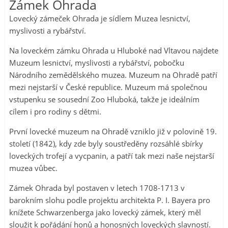
Zámek Ohrada
Lovecký zámeček Ohrada je sídlem Muzea lesnictví,
myslivosti a rybářství.
Na loveckém zámku Ohrada u Hluboké nad Vltavou najdete
Muzeum lesnictví, myslivosti a rybářství, pobočku
Národního zemědělského muzea. Muzeum na Ohradě patří
mezi nejstarší v České republice. Muzeum má společnou
vstupenku se sousední Zoo Hluboká, takže je ideálním
cílem i pro rodiny s dětmi.
První lovecké muzeum na Ohradě vzniklo již v polovině 19.
století (1842), kdy zde byly soustředěny rozsáhlé sbírky
loveckých trofejí a vycpanin, a patří tak mezi naše nejstarší
muzea vůbec.
Zámek Ohrada byl postaven v letech 1708-1713 v
barokním slohu podle projektu architekta P. I. Bayera pro
knížete Schwarzenberga jako lovecký zámek, který měl
sloužit k pořádání honů a honosných loveckých slavností.