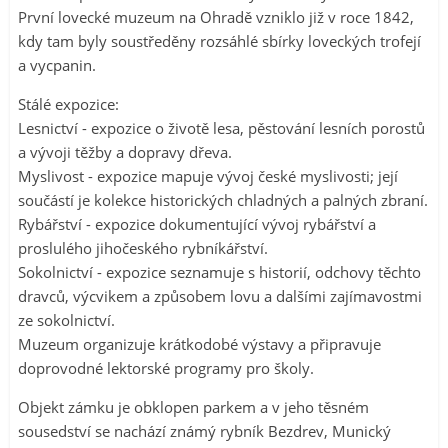
První lovecké muzeum na Ohradě vzniklo již v roce 1842,
kdy tam byly soustředěny rozsáhlé sbírky loveckých trofejí
a vycpanin.
Stálé expozice:
Lesnictví - expozice o životě lesa, pěstování lesních porostů
a vývoji těžby a dopravy dřeva.
Myslivost - expozice mapuje vývoj české myslivosti; její
součástí je kolekce historických chladných a palných zbraní.
Rybářství - expozice dokumentující vývoj rybářství a
proslulého jihočeského rybníkářství.
Sokolnictví - expozice seznamuje s historií, odchovy těchto
dravců, výcvikem a způsobem lovu a dalšími zajímavostmi
ze sokolnictví.
Muzeum organizuje krátkodobé výstavy a připravuje
doprovodné lektorské programy pro školy.
Objekt zámku je obklopen parkem a v jeho těsném
sousedství se nachází známý rybník Bezdrev, Munický