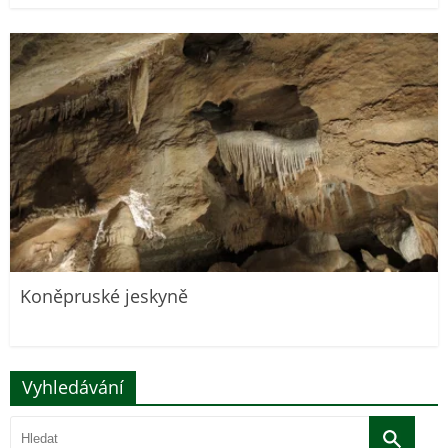
Koněpruské jeskyně
Vyhledávání