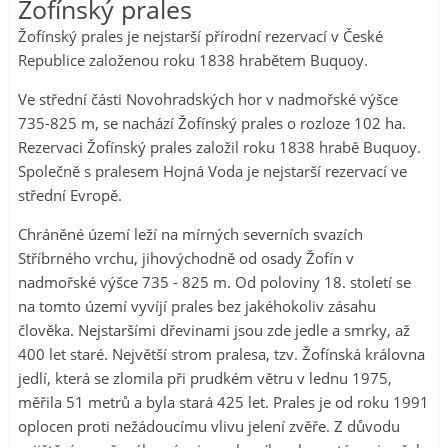
Žofínský prales
Žofínský prales je nejstarší přírodní rezervací v České
Republice založenou roku 1838 hrabětem Buquoy.
Ve střední části Novohradských hor v nadmořské výšce
735-825 m, se nachází Žofínský prales o rozloze 102 ha.
Rezervaci Žofínský prales založil roku 1838 hrabě Buquoy.
Společně s pralesem Hojná Voda je nejstarší rezervací ve
střední Evropě.
Chráněné území leží na mírných severních svazích
Stříbrného vrchu, jihovýchodně od osady Žofín v
nadmořské výšce 735 - 825 m. Od poloviny 18. století se
na tomto území vyvíjí prales bez jakéhokoliv zásahu
člověka. Nejstaršími dřevinami jsou zde jedle a smrky, až
400 let staré. Největší strom pralesa, tzv. Žofínská královna
jedlí, která se zlomila při prudkém větru v lednu 1975,
měřila 51 metrů a byla stará 425 let. Prales je od roku 1991
oplocen proti nežádoucímu vlivu jelení zvěře. Z důvodu