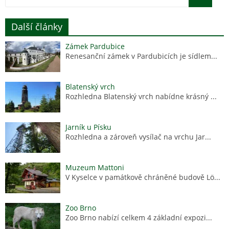
Další články
Zámek Pardubice
Renesanční zámek v Pardubicích je sídlem...
Blatenský vrch
Rozhledna Blatenský vrch nabídne krásný ...
Jarník u Písku
Rozhledna a zároveň vysílač na vrchu Jar...
Muzeum Mattoni
V Kyselce v památkově chráněné budově Lö...
Zoo Brno
Zoo Brno nabízí celkem 4 základní expozi...