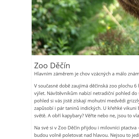
Zoo Děčín
Hlavním záměrem je chov vzácných a málo známýc
V současné době zaujímá děčínská zoo plochu 6 h
výlet. Návštěvníkům nabízí netradiční pohled do sv
pohled si vás jistě získají mohutní medvědi gri
zapůsobí i pár taninů indických. U křehké vikuni b
světě. A obří kapybary? Věřte nebo ne, jsou to v
Na své si v Zoo Děčín přijdou i milovníci ptactv
budou volně poletovat nad hlavou. Nejsou to jedi