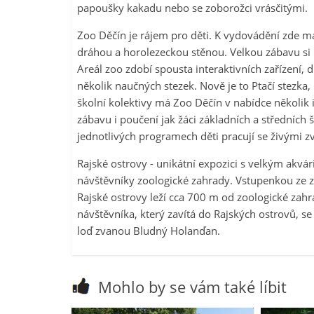
papoušky kakadu nebo se zoborožci vrásčitými.
Zoo Děčín je rájem pro děti. K vydovádění zde m
dráhou a horolezeckou stěnou. Velkou zábavu si už
Areál zoo zdobí spousta interaktivních zařízení,
několik naučných stezek. Nově je to Ptačí stezka, 
školní kolektivy má Zoo Děčín v nabídce několik
zábavu i poučení jak žáci základních a středních š
jednotlivých programech děti pracují se živými z
Rajské ostrovy - unikátní expozici s velkým akv
návštěvníky zoologické zahrady. Vstupenkou ze zo
Rajské ostrovy leží cca 700 m od zoologické zahra
návštěvníka, který zavítá do Rajských ostrovů, se
loď zvanou Bludný Holanďan.
Mohlo by se vám také líbit