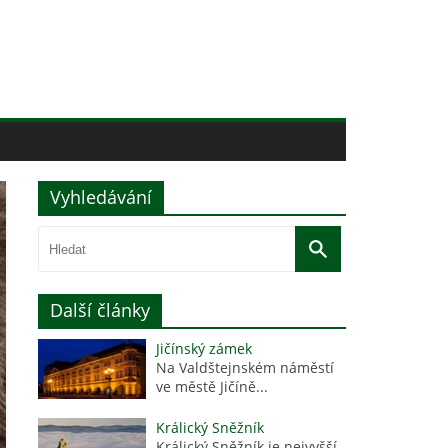
Vyhledávání
Další články
Jičínský zámek
Na Valdštejnském náměstí
ve městě Jičíně...
Králický Sněžník
Králický Sněžník je nejvyšší