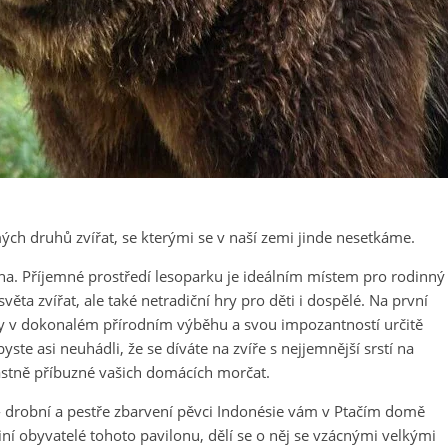
h druhů zvířat, se kterými se v naší zemi jinde nesetkáme.
a. Příjemné prostředí lesoparku je ideálním místem pro rodinný
ěta zvířat, ale také netradiční hry pro děti i dospělé. Na první
zzly v dokonalém přírodním výběhu a svou impozantností určitě
yste asi neuhádli, že se díváte na zvíře s nejjemnější srstí na
lastně příbuzné vašich domácích morčat.
a - drobní a pestře zbarvení pěvci Indonésie vám v Ptačím domě
ní obyvatelé tohoto pavilonu, dělí se o něj se vzácnými velkými