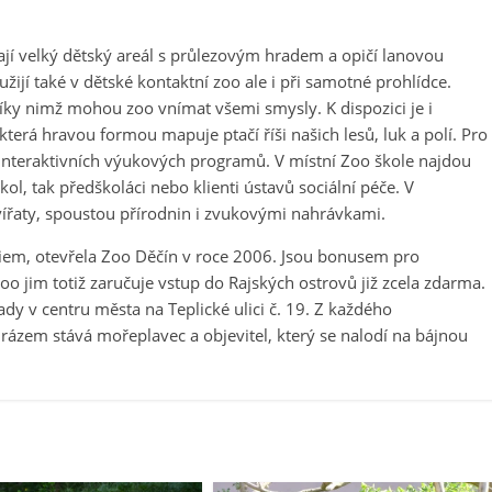
ají velký dětský areál s průlezovým hradem a opičí lanovou
ijí také v dětské kontaktní zoo ale i při samotné prohlídce.
 díky nimž mohou zoo vnímat všemi smysly. K dispozici je i
která hravou formou mapuje ptačí říši našich lesů, luk a polí. Pro
 interaktivních výukových programů. V místní Zoo škole najdou
kol, tak předškoláci nebo klienti ústavů sociální péče. V
vířaty, spoustou přírodnin i zvukovými nahrávkami.
áriem, otevřela Zoo Děčín v roce 2006. Jsou bonusem pro
o jim totiž zaručuje vstup do Rajských ostrovů již zcela zdarma.
dy v centru města na Teplické ulici č. 19. Z každého
 rázem stává mořeplavec a objevitel, který se nalodí na bájnou