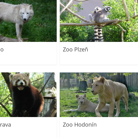
no
Zoo Plzeň
rava
Zoo Hodonín