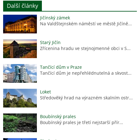
Další články
Jičínský zámek
Na Valdštejnském náměstí ve městě Jičíně...
Starý Jičín
Zřícenina hradu ve stejnojmenné obci v S...
Tančící dům v Praze
Tančící dům je nepřehlédnutelná a skvost...
Loket
Středověký hrad na výrazném skalním ostr...
Boubínský prales
Boubínský prales je třetí nejstarší přír...