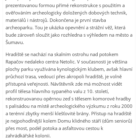
prezentovanou formou přímé rekonstrukce s použitím a
ověřováním archeologicky doložených dobových technik,
materiálů i nástrojů. Dokončena je první stavba
archeoparku. Tou je ukázka opevnění a strážní věž, která
bude zároveň sloužit jako rozhledna s výhledem na město a
Šumavu.
Hradiště se nachází na skalním ostrohu nad potokem
Rapačov nedaleko centra Netolic. V současnosti je většina
plochy parku využívána kynologickým klubem, avšak hlavní
průchozí trasa, vedoucí přes akropoli hradiště, je volně
přístupná veřejnosti. Návštěvník zde má možnost vidět
profil tělesa hlavního sypaného valu z 10. století,
rekonstruovanou opěrnou zeď s tělesem komorové hradby
s palisádou na místě archeologického výzkumu z roku 2000
a terénní zbytky menší klešťovité brány. Přístup na hradiště
je nejpohodlnější kolem Domu klidného stáří (dům seniorů)
přes most, podél potoka a asfaltovou cestou k
zahrádkářské kolonii.