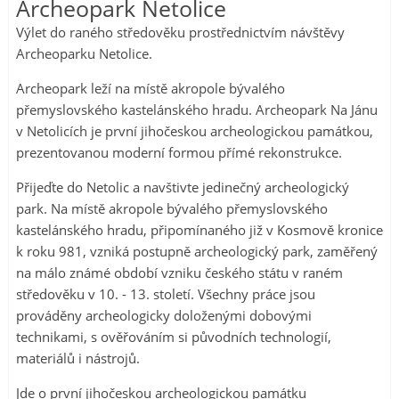
Archeopark Netolice
Výlet do raného středověku prostřednictvím návštěvy
Archeoparku Netolice.
Archeopark leží na místě akropole bývalého
přemyslovského kastelánského hradu. Archeopark Na Jánu
v Netolicích je první jihočeskou archeologickou památkou,
prezentovanou moderní formou přímé rekonstrukce.
Přijeďte do Netolic a navštivte jedinečný archeologický
park. Na místě akropole bývalého přemyslovského
kastelánského hradu, připomínaného již v Kosmově kronice
k roku 981, vzniká postupně archeologický park, zaměřený
na málo známé období vzniku českého státu v raném
středověku v 10. - 13. století. Všechny práce jsou
prováděny archeologicky doloženými dobovými
technikami, s ověřováním si původních technologií,
materiálů i nástrojů.
Jde o první jihočeskou archeologickou památku