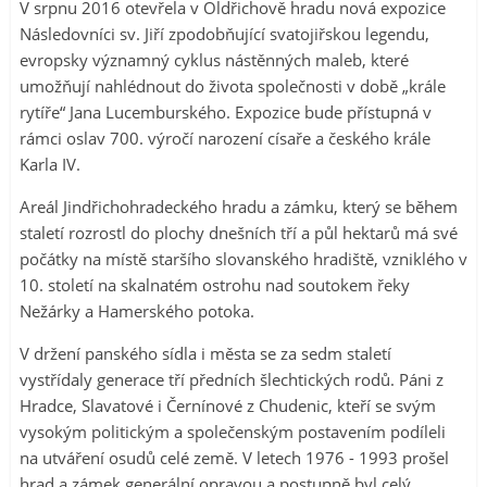
V srpnu 2016 otevřela v Oldřichově hradu nová expozice
Následovníci sv. Jiří zpodobňující svatojiřskou legendu,
evropsky významný cyklus nástěnných maleb, které
umožňují nahlédnout do života společnosti v době „krále
rytíře“ Jana Lucemburského. Expozice bude přístupná v
rámci oslav 700. výročí narození císaře a českého krále
Karla IV.
Areál Jindřichohradeckého hradu a zámku, který se během
staletí rozrostl do plochy dnešních tří a půl hektarů má své
počátky na místě staršího slovanského hradiště, vzniklého v
10. století na skalnatém ostrohu nad soutokem řeky
Nežárky a Hamerského potoka.
V držení panského sídla i města se za sedm staletí
vystřídaly generace tří předních šlechtických rodů. Páni z
Hradce, Slavatové i Černínové z Chudenic, kteří se svým
vysokým politickým a společenským postavením podíleli
na utváření osudů celé země. V letech 1976 - 1993 prošel
hrad a zámek generální opravou a postupně byl celý