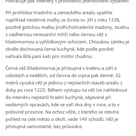
Pokračuje pak interiéry s prohlídkou jednotlivého vybavení.
Při prohlídce hradního a zámeckého areálu spatříte
například nástěnné malby ze života sv. Jiří z roku 1338,
pozdně gotickou malbu Jindřichohradecké madony, studnu
s nádhernou renesanční mříží nebo černou věž s
hladomornou a vyhlídkovým ochozem. Chloubou zámku je
skvěle dochovaná černá kuchyně, kde podle pověsti
vařívala Bílá paní kaši pro místní chudinu.
Černá věž (hladomorna) je přístupná v květnu a září o
sobotách a nedělích, od června do srpna pak denně. 32
metrů vysoká věž je jednou z nejstarších staveb areálu z
doby po roce 1220. Během výstupu na věž lze nahlédnout
do interiéru nejstarší hradní kuchyně, objevené při
nedávných opravách, kde se vaří dva dny v roce, a to v
polovině prosince. Na ochoz věže, z kterého se otevírá
pohled na celé město a okolí, vede 149 schodů. Věž je
přístupná samostatně, bez průvodce.