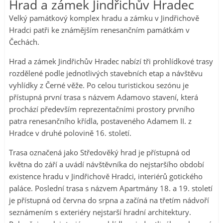
Hrad a zámek Jindřichův Hradec
Velký památkový komplex hradu a zámku v Jindřichově
Hradci patři ke známějším renesančním památkám v
Čechách.
Hrad a zámek Jindřichův Hradec nabízí tři prohlídkové trasy
rozdělené podle jednotlivých stavebních etap a návštěvu
vyhlídky z Černé věže. Po celou turistickou sezónu je
přístupná první trasa s názvem Adamovo stavení, která
prochází především reprezentačními prostory prvního
patra renesančního křídla, postaveného Adamem II. z
Hradce v druhé polovině 16. století.
Trasa označená jako Středověký hrad je přístupná od
května do září a uvádí návštěvníka do nejstaršího období
existence hradu v Jindřichově Hradci, interiérů gotického
paláce. Poslední trasa s názvem Apartmány 18. a 19. století
je přístupná od června do srpna a začíná na třetím nádvoří
seznámením s exteriéry nejstarší hradní architektury.