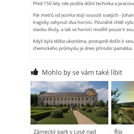
Před 150 lety zde jezdila důlní technika a pracoval
Pár metrů od jezírka stojí sousoší svatých - Johan
tragicky zahynuli dva horníci. Původně chtěl vybu
stavbu školy, a tak se horníci modlili pouze k sou
Když byla těžba ukončena, postupně došlo k sesu
chemického průmyslu je dnes přírodní památka.
Mohlo by se vám také líbit
Zámecký park v Lysé nad
Říp