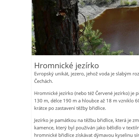
Hromnické jezírko
Evropský unikát, jezero, jehož voda je slabým r
Čechách.
Hromnické jezírko (nebo též Červené jezírko) je
130 m, délce 190 m a hloubce až 18 m vzniklo 6
krátce po zastavení těžby břidlice.
Jezírko je památkou na těžbu břidlice, která je z
kamence, který byl používán jako bělidlo v textil
hromnické břidlice získávat dýmavou kyselinu sí