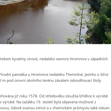
oztokem kyseliny sírové, nedaleko vesnice Hromnice v západních
 přírodní památka u Hromnice nedaleko Třemošné. Jezírko o šířce
0 m pod úrovní okolního terénu závalem odvodňovací štoly
miňována již roku 1578. Od středověku sloužila břidlice k výrobě
ní výrobě. Na začátku 19. století byla objevena možnost z
rovou, lidově zvanou vitriol a v chemickém průmyslu také oleum.