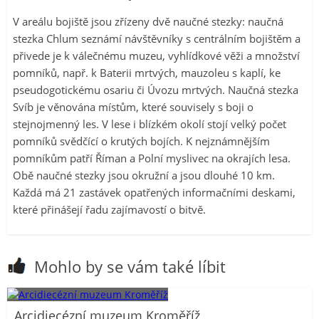
V areálu bojiště jsou zřízeny dvě naučné stezky: naučná
stezka Chlum seznámí návštěvníky s centrálním bojištěm a
přivede je k válečnému muzeu, vyhlídkové věži a množství
pomníků, např. k Baterii mrtvých, mauzoleu s kaplí, ke
pseudogotickému osariu či Úvozu mrtvých. Naučná stezka
Svíb je věnována místům, které souvisely s boji o
stejnojmenný les. V lese i blízkém okolí stojí velký počet
pomníků svědčící o krutých bojích. K nejznámnějším
pomníkům patří Říman a Polní myslivec na okrajích lesa.
Obě naučné stezky jsou okružní a jsou dlouhé 10 km.
Každá má 21 zastávek opatřených informačními deskami,
které přinášejí řadu zajímavostí o bitvě.
Mohlo by se vám také líbit
Arcidiecézní muzeum Kroměříž