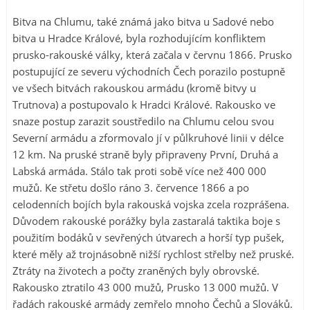
Bitva na Chlumu, také známá jako bitva u Sadové nebo
bitva u Hradce Králové, byla rozhodujícím konfliktem
prusko-rakouské války, která začala v červnu 1866. Prusko
postupující ze severu východních Čech porazilo postupně
ve všech bitvách rakouskou armádu (kromě bitvy u
Trutnova) a postupovalo k Hradci Králové. Rakousko ve
snaze postup zarazit soustředilo na Chlumu celou svou
Severní armádu a zformovalo jí v půlkruhové linii v délce
12 km. Na pruské straně byly připraveny První, Druhá a
Labská armáda. Stálo tak proti sobě více než 400 000
mužů. Ke střetu došlo ráno 3. července 1866 a po
celodenních bojích byla rakouská vojska zcela rozprášena.
Důvodem rakouské porážky byla zastaralá taktika boje s
použitím bodáků v sevřených útvarech a horší typ pušek,
které měly až trojnásobně nižší rychlost střelby než pruské.
Ztráty na životech a počty zraněných byly obrovské.
Rakousko ztratilo 43 000 mužů, Prusko 13 000 mužů. V
řadách rakouské armády zemřelo mnoho Čechů a Slováků.