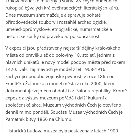
královéhradecké mučírny a sbírka vzácných hudebních
rukopisů bývalých královéhradeckých literátských kúrů.
Dnes muzeum shromažďuje a spravuje bohaté
přírodovědecké soubory i rozsáhlé archeologické,
uměleckoprůmyslové, etnografické, numismatické a
historické sbírky od pravěku až po současnost.
V expozici jsou představeny nejstarší dějiny královského
města od pravěku až do poloviny 18. století. Jedním z
hlavních unikátů je nový model podoby města před rokem
1420. Další zajímavostí je model z let 1908-1916
zachycující podobu vojenské pevnosti v roce 1865 od
Františka Žaloudka a model města z roku 2000, který
dokumentuje zejména období tzv. Salonu republiky. Kromě
expozic a výstav muzeum pořádá i další kulturní a
společenské akce. Muzeum východních Čech je otevřeno
denně mimo pondělí. Součástí Muzea východních Čech je
Památník bitvy 1866 na Chlumu.
Historická budova muzea byla postavena v letech 1909 -