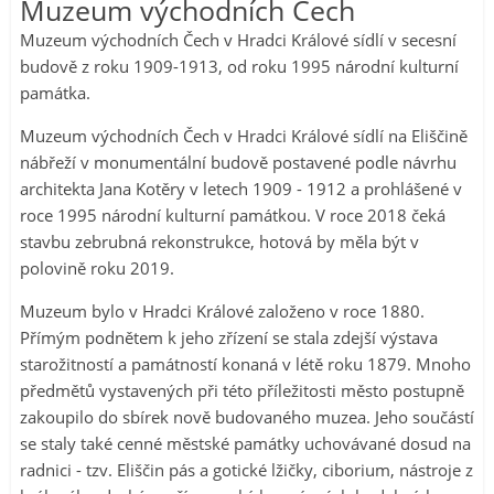
Muzeum východních Čech
Muzeum východních Čech v Hradci Králové sídlí v secesní
budově z roku 1909-1913, od roku 1995 národní kulturní
památka.
Muzeum východních Čech v Hradci Králové sídlí na Eliščině
nábřeží v monumentální budově postavené podle návrhu
architekta Jana Kotěry v letech 1909 - 1912 a prohlášené v
roce 1995 národní kulturní památkou. V roce 2018 čeká
stavbu zebrubná rekonstrukce, hotová by měla být v
polovině roku 2019.
Muzeum bylo v Hradci Králové založeno v roce 1880.
Přímým podnětem k jeho zřízení se stala zdejší výstava
starožitností a památností konaná v létě roku 1879. Mnoho
předmětů vystavených při této příležitosti město postupně
zakoupilo do sbírek nově budovaného muzea. Jeho součástí
se staly také cenné městské památky uchovávané dosud na
radnici - tzv. Eliščin pás a gotické lžičky, ciborium, nástroje z