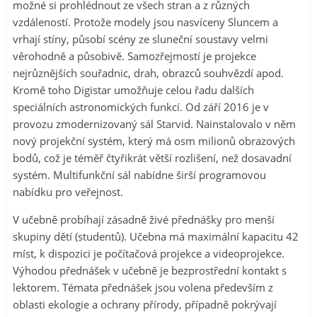
možné si prohlédnout ze všech stran a z různých
vzdáleností. Protože modely jsou nasvíceny Sluncem a
vrhají stíny, působí scény ze sluneční soustavy velmi
věrohodně a působivě. Samozřejmostí je projekce
nejrůznějších souřadnic, drah, obrazců souhvězdí apod.
Kromě toho Digistar umožňuje celou řadu dalších
speciálních astronomických funkcí. Od září 2016 je v
provozu zmodernizovaný sál Starvid. Nainstalovalo v něm
nový projekční systém, který má osm milionů obrazových
bodů, což je téměř čtyřikrát větší rozlišení, než dosavadní
systém. Multifunkční sál nabídne širší programovou
nabídku pro veřejnost.
V učebně probíhají zásadně živé přednášky pro menší
skupiny dětí (studentů). Učebna má maximální kapacitu 42
míst, k dispozici je počítačová projekce a videoprojekce.
Výhodou přednášek v učebně je bezprostřední kontakt s
lektorem. Témata přednášek jsou volena především z
oblasti ekologie a ochrany přírody, případně pokrývají