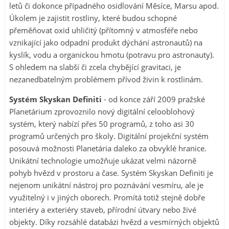
letů či dokonce případného osidlování Měsíce, Marsu apod.
Úkolem je zajistit rostliny, které budou schopné
přeměňovat oxid uhličitý (přítomný v atmosféře nebo
vznikající jako odpadní produkt dýchání astronautů) na
kyslík, vodu a organickou hmotu (potravu pro astronauty).
S ohledem na slabší či zcela chybějící gravitaci, je
nezanedbatelným problémem přívod živin k rostlinám.
Systém Skyskan Definiti
- od konce září 2009 pražské
Planetárium zprovoznilo nový digitální celooblohový
systém, který nabízí přes 50 programů, z toho asi 30
programů určených pro školy. Digitální projekční systém
posouvá možnosti Planetária daleko za obvyklé hranice.
Unikátní technologie umožňuje ukázat velmi názorně
pohyb hvězd v prostoru a čase. Systém Skyskan Definiti je
nejenom unikátní nástroj pro poznávání vesmíru, ale je
využitelný i v jiných oborech. Promítá totiž stejně dobře
interiéry a exteriéry staveb, přírodní útvary nebo živé
objekty. Díky rozsáhlé databázi hvězd a vesmírných objektů