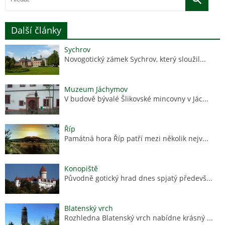
Další články
Sychrov
Novogotický zámek Sychrov, který sloužil...
Muzeum Jáchymov
V budově bývalé Šlikovské mincovny v Jác...
Říp
Památná hora Říp patří mezi několik nejv...
Konopiště
Původně gotický hrad dnes spjatý předevš...
Blatenský vrch
Rozhledna Blatenský vrch nabídne krásný ...