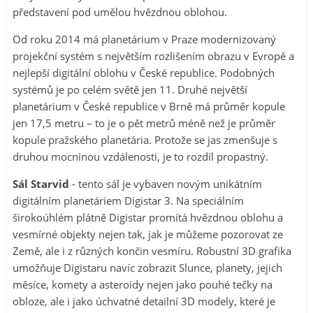
představení pod umělou hvězdnou oblohou.
Od roku 2014 má planetárium v Praze modernizovaný
projekční systém s největším rozlišením obrazu v Evropě a
nejlepší digitální oblohu v České republice. Podobných
systémů je po celém světě jen 11. Druhé největší
planetárium v České republice v Brně má průměr kopule
jen 17,5 metru – to je o pět metrů méně než je průměr
kopule pražského planetária. Protože se jas zmenšuje s
druhou mocninou vzdálenosti, je to rozdíl propastný.
Sál Starvid
- tento sál je vybaven novým unikátním
digitálním planetáriem Digistar 3. Na speciálním
širokoúhlém plátně Digistar promítá hvězdnou oblohu a
vesmírné objekty nejen tak, jak je můžeme pozorovat ze
Země, ale i z různých končin vesmíru. Robustní 3D grafika
umožňuje Digistaru navíc zobrazit Slunce, planety, jejich
měsíce, komety a asteroidy nejen jako pouhé tečky na
obloze, ale i jako úchvatné detailní 3D modely, které je