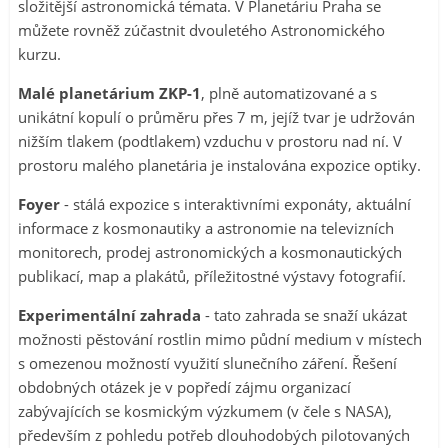
složitější astronomická témata. V Planetáriu Praha se
můžete rovněž zúčastnit dvouletého Astronomického
kurzu.
Malé planetárium ZKP-1
, plně automatizované a s
unikátní kopulí o průměru přes 7 m, jejíž tvar je udržován
nižším tlakem (podtlakem) vzduchu v prostoru nad ní. V
prostoru malého planetária je instalována expozice optiky.
Foyer
- stálá expozice s interaktivními exponáty, aktuální
informace z kosmonautiky a astronomie na televizních
monitorech, prodej astronomických a kosmonautických
publikací, map a plakátů, příležitostné výstavy fotografií.
Experimentální zahrada
- tato zahrada se snaží ukázat
možnosti pěstování rostlin mimo půdní medium v místech
s omezenou možností využití slunečního záření. Řešení
obdobných otázek je v popředí zájmu organizací
zabývajících se kosmickým výzkumem (v čele s NASA),
především z pohledu potřeb dlouhodobých pilotovaných