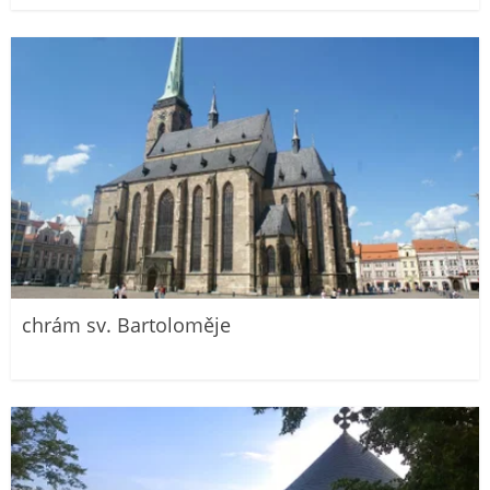
chrám sv. Bartoloměje