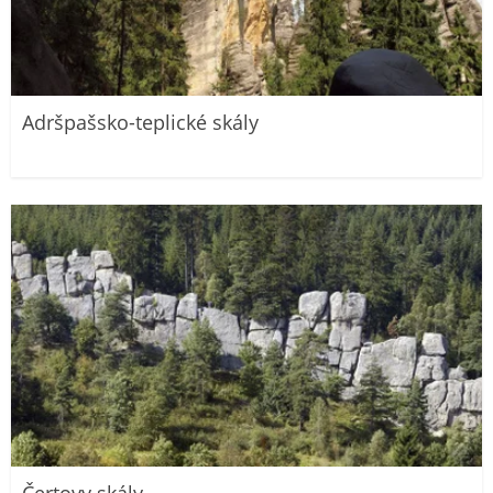
Adršpašsko-teplické skály