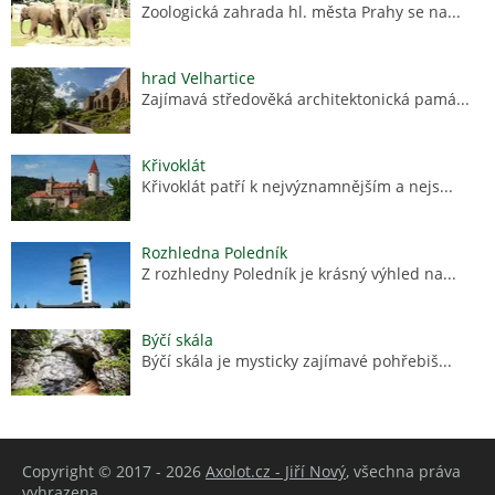
Zoologická zahrada hl. města Prahy se na...
hrad Velhartice
Zajímavá středověká architektonická pamá...
Křivoklát
Křivoklát patří k nejvýznamnějším a nejs...
Rozhledna Poledník
Z rozhledny Poledník je krásný výhled na...
Býčí skála
Býčí skála je mysticky zajímavé pohřebiš...
Copyright © 2017 - 2026
Axolot.cz - Jiří Nový
, všechna práva
vyhrazena.