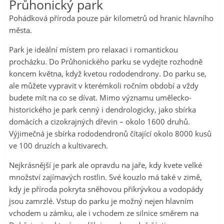
Průhonický park
Pohádková příroda pouze pár kilometrů od hranic hlavního
města.
Park je ideální místem pro relaxaci i romantickou
procházku. Do Průhonického parku se vydejte rozhodně
koncem května, když kvetou rododendrony. Do parku se,
ale můžete vypravit v kterémkoli ročním období a vždy
budete mít na co se dívat. Mimo významu umělecko-
historického je park cenný i dendrologicky, jako sbírka
domácích a cizokrajných dřevin – okolo 1600 druhů.
Výjimečná je sbírka rododendronů čítající okolo 8000 kusů
ve 100 druzích a kultivarech.
Nejkrásnější je park ale opravdu na jaře, kdy kvete velké
množství zajímavých rostlin. Své kouzlo má také v zimě,
kdy je příroda pokryta sněhovou přikrývkou a vodopády
jsou zamrzlé. Vstup do parku je možný nejen hlavním
vchodem u zámku, ale i vchodem ze silnice směrem na