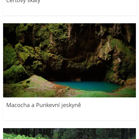
Čertovy skály
Macocha a Punkevní jeskyně