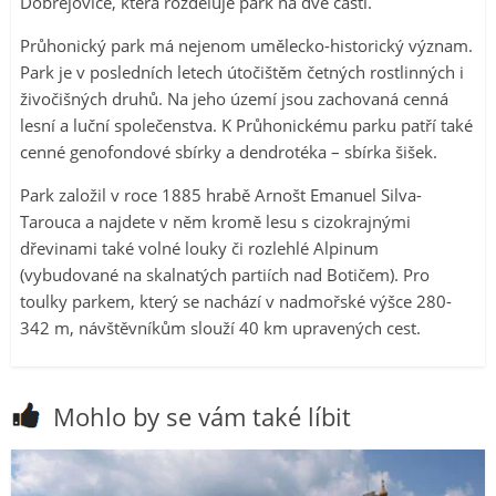
Dobřejovice, která rozděluje park na dvě části.
Průhonický park má nejenom umělecko-historický význam.
Park je v posledních letech útočištěm četných rostlinných i
živočišných druhů. Na jeho území jsou zachovaná cenná
lesní a luční společenstva. K Průhonickému parku patří také
cenné genofondové sbírky a dendrotéka – sbírka šišek.
Park založil v roce 1885 hrabě Arnošt Emanuel Silva-
Tarouca a najdete v něm kromě lesu s cizokrajnými
dřevinami také volné louky či rozlehlé Alpinum
(vybudované na skalnatých partiích nad Botičem). Pro
toulky parkem, který se nachází v nadmořské výšce 280-
342 m, návštěvníkům slouží 40 km upravených cest.
Mohlo by se vám také líbit