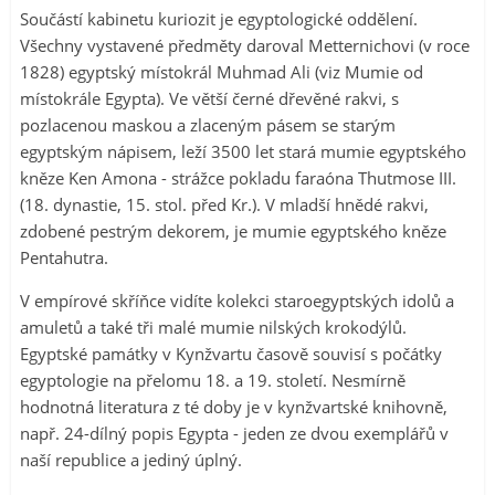
Součástí kabinetu kuriozit je egyptologické oddělení.
Všechny vystavené předměty daroval Metternichovi (v roce
1828) egyptský místokrál Muhmad Ali (viz Mumie od
místokrále Egypta). Ve větší černé dřevěné rakvi, s
pozlacenou maskou a zlaceným pásem se starým
egyptským nápisem, leží 3500 let stará mumie egyptského
kněze Ken Amona - strážce pokladu faraóna Thutmose III.
(18. dynastie, 15. stol. před Kr.). V mladší hnědé rakvi,
zdobené pestrým dekorem, je mumie egyptského kněze
Pentahutra.
V empírové skříňce vidíte kolekci staroegyptských idolů a
amuletů a také tři malé mumie nilských krokodýlů.
Egyptské památky v Kynžvartu časově souvisí s počátky
egyptologie na přelomu 18. a 19. století. Nesmírně
hodnotná literatura z té doby je v kynžvartské knihovně,
např. 24-dílný popis Egypta - jeden ze dvou exemplářů v
naší republice a jediný úplný.