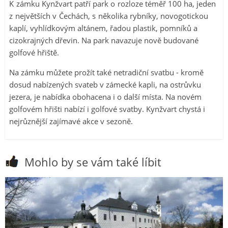
K zámku Kynžvart patří park o rozloze téměř 100 ha, jeden
z největších v Čechách, s několika rybníky, novogotickou
kaplí, vyhlídkovým altánem, řadou plastik, pomníků a
cizokrajných dřevin. Na park navazuje nově budované
golfové hřiště.
Na zámku můžete prožít také netradiční svatbu - kromě
dosud nabízených svateb v zámecké kapli, na ostrůvku
jezera, je nabídka obohacena i o další místa. Na novém
golfovém hřišti nabízí i golfové svatby. Kynžvart chystá i
nejrůznější zajímavé akce v sezoně.
Mohlo by se vám také líbit