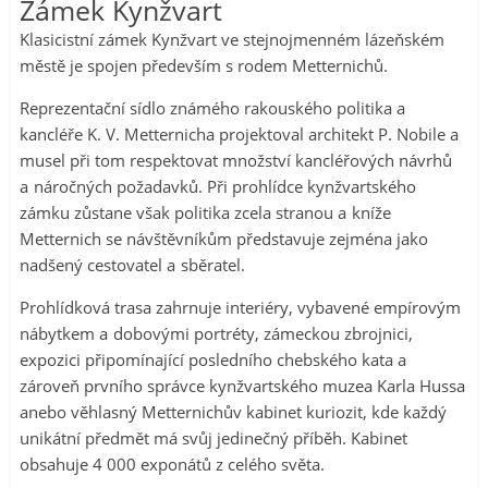
Zámek Kynžvart
Klasicistní zámek Kynžvart ve stejnojmenném lázeňském
městě je spojen především s rodem Metternichů.
Reprezentační sídlo známého rakouského politika a
kancléře K. V. Metternicha projektoval architekt P. Nobile a
musel při tom respektovat množství kancléřových návrhů
a náročných požadavků. Při prohlídce kynžvartského
zámku zůstane však politika zcela stranou a kníže
Metternich se návštěvníkům představuje zejména jako
nadšený cestovatel a sběratel.
Prohlídková trasa zahrnuje interiéry, vybavené empírovým
nábytkem a dobovými portréty, zámeckou zbrojnici,
expozici připomínající posledního chebského kata a
zároveň prvního správce kynžvartského muzea Karla Hussa
anebo věhlasný Metternichův kabinet kuriozit, kde každý
unikátní předmět má svůj jedinečný příběh. Kabinet
obsahuje 4 000 exponátů z celého světa.