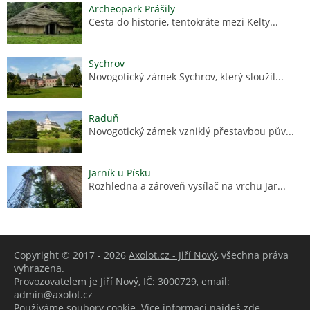
Archeopark Prášily
Cesta do historie, tentokráte mezi Kelty...
Sychrov
Novogotický zámek Sychrov, který sloužil...
Raduň
Novogotický zámek vzniklý přestavbou pův...
Jarník u Písku
Rozhledna a zároveň vysílač na vrchu Jar...
Copyright © 2017 - 2026
Axolot.cz - Jiří Nový
, všechna práva
vyhrazena.
Provozovatelem je Jiří Nový, IČ: 3000729, email:
admin@axolot.cz
Používáme soubory cookie. Více informací
najdeš zde.