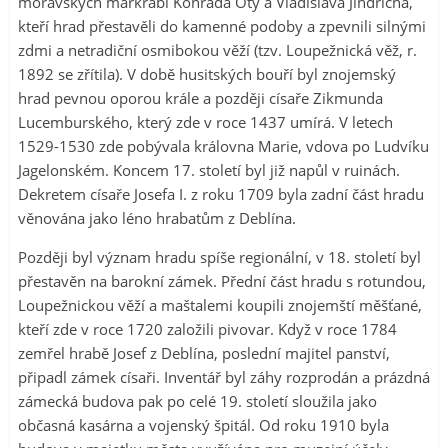
moravských markrabí Konráda Oty a Vladislava Jindřicha,
kteří hrad přestavěli do kamenné podoby a zpevnili silnými
zdmi a netradiční osmibokou věží (tzv. Loupežnická věž, r.
1892 se zřítila). V době husitských bouří byl znojemský
hrad pevnou oporou krále a později císaře Zikmunda
Lucemburského, který zde v roce 1437 umírá. V letech
1529-1530 zde pobývala královna Marie, vdova po Ludvíku
Jagelonském. Koncem 17. století byl již napůl v ruinách.
Dekretem císaře Josefa I. z roku 1709 byla zadní část hradu
věnována jako léno hrabatům z Deblína.
Později byl význam hradu spíše regionální, v 18. století byl
přestavěn na barokní zámek. Přední část hradu s rotundou,
Loupežnickou věží a maštalemi koupili znojemští měšťané,
kteří zde v roce 1720 založili pivovar. Když v roce 1784
zemřel hrabě Josef z Deblína, poslední majitel panství,
připadl zámek císaři. Inventář byl záhy rozprodán a prázdná
zámecká budova pak po celé 19. století sloužila jako
občasná kasárna a vojenský špitál. Od roku 1910 byla