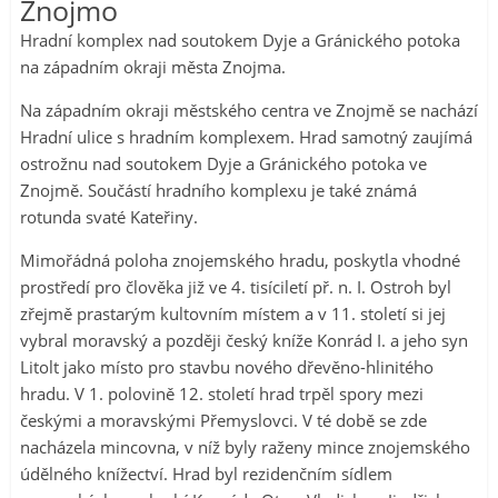
Znojmo
Hradní komplex nad soutokem Dyje a Gránického potoka
na západním okraji města Znojma.
Na západním okraji městského centra ve Znojmě se nachází
Hradní ulice s hradním komplexem. Hrad samotný zaujímá
ostrožnu nad soutokem Dyje a Gránického potoka ve
Znojmě. Součástí hradního komplexu je také známá
rotunda svaté Kateřiny.
Mimořádná poloha znojemského hradu, poskytla vhodné
prostředí pro člověka již ve 4. tisíciletí př. n. I. Ostroh byl
zřejmě prastarým kultovním místem a v 11. století si jej
vybral moravský a později český kníže Konrád I. a jeho syn
Litolt jako místo pro stavbu nového dřevěno-hlinitého
hradu. V 1. polovině 12. století hrad trpěl spory mezi
českými a moravskými Přemyslovci. V té době se zde
nacházela mincovna, v níž byly raženy mince znojemského
údělného kní­žectví. Hrad byl rezidenčním sídlem