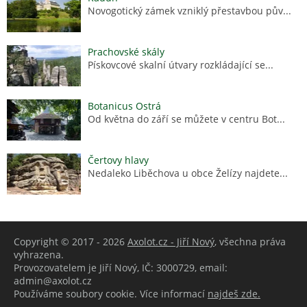
Novogotický zámek vzniklý přestavbou pův...
Prachovské skály
Pískovcové skalní útvary rozkládající se...
Botanicus Ostrá
Od května do září se můžete v centru Bot...
Čertovy hlavy
Nedaleko Liběchova u obce Želízy najdete...
Copyright © 2017 - 2026
Axolot.cz - Jiří Nový
, všechna práva
vyhrazena.
Provozovatelem je Jiří Nový, IČ: 3000729, email:
admin@axolot.cz
Používáme soubory cookie. Více informací
najdeš zde.