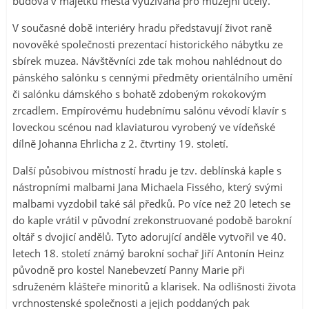
budova v majetku města využívána pro muzejní účely.
V současné době interiéry hradu představují život raně
novověké společnosti prezentací historického nábytku ze
sbírek muzea. Návštěvníci zde tak mohou nahlédnout do
pánského salónku s cennými předměty orientálního umění
či salónku dámského s bohatě zdobeným rokokovým
zrcadlem. Empírovému hudebnímu salónu vévodí klavír s
loveckou scénou nad klaviaturou vyrobený ve vídeňské
dílně Johanna Ehrlicha z 2. čtvrtiny 19. století.
Další působivou místností hradu je tzv. deblínská kaple s
nástropními malbami Jana Michaela Fissého, který svými
malbami vyzdobil také sál předků. Po více než 20 letech se
do kaple vrátil v původní zrekonstruované podobě barokní
oltář s dvojicí andělů. Tyto adorující anděle vytvořil ve 40.
letech 18. století známý barokní sochař Jiří Antonín Heinz
původně pro kostel Nanebevzetí Panny Marie při
sdruženém klášteře minoritů a klarisek. Na odlišnosti života
vrchnostenské společnosti a jejich poddaných pak