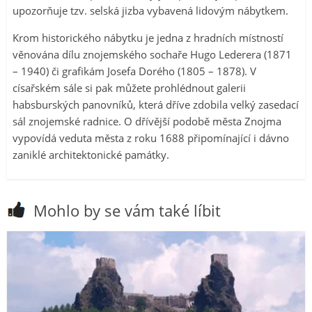
upozorňuje tzv. selská jizba vybavená lidovým nábytkem.
Krom historického nábytku je jedna z hradních místností
věnována dílu znojemského sochaře Hugo Lederera (1871
– 1940) či grafikám Josefa Dorého (1805 – 1878). V
císařském sále si pak můžete prohlédnout galerii
habsburských panovníků, která dříve zdobila velký zasedací
sál znojemské radnice. O dřívější podobě města Znojma
vypovídá veduta města z roku 1688 připomínající i dávno
zaniklé architektonické památky.
Mohlo by se vám také líbit