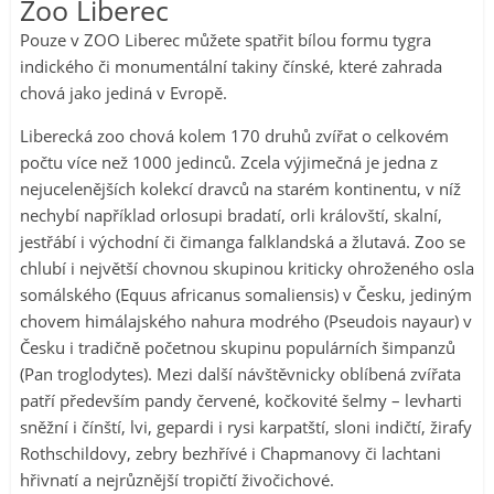
Zoo Liberec
Pouze v ZOO Liberec můžete spatřit bílou formu tygra
indického či monumentální takiny čínské, které zahrada
chová jako jediná v Evropě.
Liberecká zoo chová kolem 170 druhů zvířat o celkovém
počtu více než 1000 jedinců. Zcela výjimečná je jedna z
nejucelenějších kolekcí dravců na starém kontinentu, v níž
nechybí například orlosupi bradatí, orli královští, skalní,
jestřábí i východní či čimanga falklandská a žlutavá. Zoo se
chlubí i největší chovnou skupinou kriticky ohroženého osla
somálského (Equus africanus somaliensis) v Česku, jediným
chovem himálajského nahura modrého (Pseudois nayaur) v
Česku i tradičně početnou skupinu populárních šimpanzů
(Pan troglodytes). Mezi další návštěvnicky oblíbená zvířata
patří především pandy červené, kočkovité šelmy – levharti
sněžní i čínští, lvi, gepardi i rysi karpatští, sloni indičtí, žirafy
Rothschildovy, zebry bezhřívé i Chapmanovy či lachtani
hřivnatí a nejrůznější tropičtí živočichové.