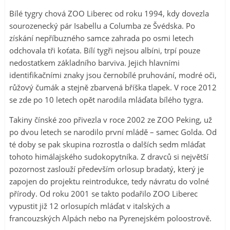
Bílé tygry chová ZOO Liberec od roku 1994, kdy dovezla
sourozenecký pár Isabellu a Columba ze Švédska. Po
získání nepříbuzného samce zahrada po osmi letech
odchovala tři koťata. Bílí tygři nejsou albíni, trpí pouze
nedostatkem základního barviva. Jejich hlavními
identifikačními znaky jsou černobílé pruhování, modré oči,
růžový čumák a stejně zbarvená bříška tlapek. V roce 2012
se zde po 10 letech opět narodila mláďata bílého tygra.
Takiny čínské zoo přivezla v roce 2002 ze ZOO Peking, už
po dvou letech se narodilo první mládě – samec Golda. Od
té doby se pak skupina rozrostla o dalších sedm mláďat
tohoto himálajského sudokopytníka. Z dravců si největší
pozornost zaslouží především orlosup bradatý, který je
zapojen do projektu reintrodukce, tedy návratu do volné
přírody. Od roku 2001 se takto podařilo ZOO Liberec
vypustit již 12 orlosupích mláďat v italských a
francouzských Alpách nebo na Pyrenejském poloostrově.