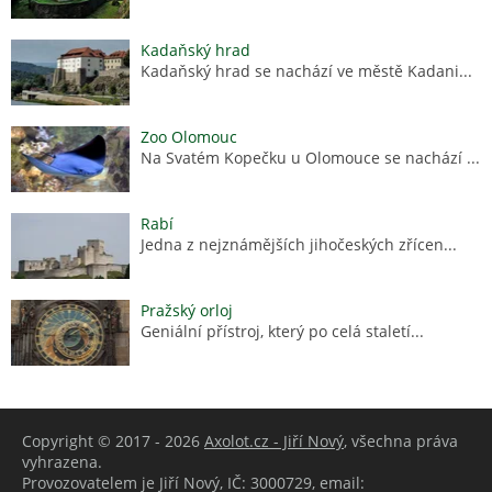
Kadaňský hrad
Kadaňský hrad se nachází ve městě Kadani...
Zoo Olomouc
Na Svatém Kopečku u Olomouce se nachází ...
Rabí
Jedna z nejznámějších jihočeských zřícen...
Pražský orloj
Geniální přístroj, který po celá staletí...
Copyright © 2017 - 2026
Axolot.cz - Jiří Nový
, všechna práva
vyhrazena.
Provozovatelem je Jiří Nový, IČ: 3000729, email: