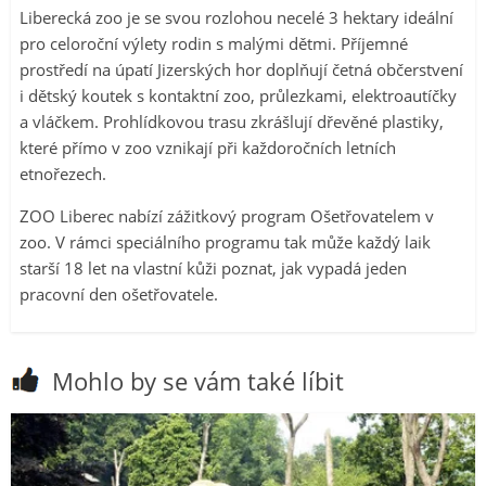
Liberecká zoo je se svou rozlohou necelé 3 hektary ideální
pro celoroční výlety rodin s malými dětmi. Příjemné
prostředí na úpatí Jizerských hor doplňují četná občerstvení
i dětský koutek s kontaktní zoo, průlezkami, elektroautíčky
a vláčkem. Prohlídkovou trasu zkrášlují dřevěné plastiky,
které přímo v zoo vznikají při každoročních letních
etnořezech.
ZOO Liberec nabízí zážitkový program Ošetřovatelem v
zoo. V rámci speciálního programu tak může každý laik
starší 18 let na vlastní kůži poznat, jak vypadá jeden
pracovní den ošetřovatele.
Mohlo by se vám také líbit