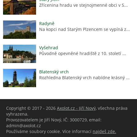
Zřícenina hradu ve stejnojmenné obci v S...
Radyně
Na kopci nad Starým Plzencem se vypíná z...
Vyšehrad
Původně opevněné hradiště z 10. století ...
Blatenský vrch
Rozhledna Blatenský vrch nabídne krásný ...
Copyright © 2017 - 2026
Axolot.cz - Jiří Nový
, všechna práva
vyhrazena.
Provozovatelem je Jiří Nový, IČ: 3000729, email:
admin@axolot.cz
Používáme soubory cookie. Více informací
najdeš zde.