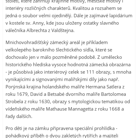
století, které zahrnují krajinné motivy, městské motivy i
interiéry rozličných charakterů. Kvalitou a rozsahem se
jedná o soubor velmi ojedinělý. Dále je zajímavé lapidárium
v kostele sv. Anny, kde jsou uloženy ostatky slavného
válečníka Albrechta z Valdštejna.
Mnichovohradišťský zámecký areál je příkladem
velkolepého barokního šlechtického sídla, které se
dochovalo jen v málo pozměněné podobě. Z umělecko
historického hlediska vysoce hodnotná zámecká obrazárna
- je působivá jako interiérový celek se 111 obrazy, s mnoha
vynikajícími a signovanými malířskými díly jako např.
Porýnská krajina holandského malíře Hermana Satlera z
roku 1679, David a Betsabé dvorního malíře Bartolomea
Strobela z roku 1630, obrazy s mytologickou tematikou od
vídeňského malíře Mathause Mannagetta z roku 1668 a
řady dalších.
Pro děti je na zámku připravena speciální prohlídka -
pohádkový příběh o dvou zakletých rytířích a majiteli