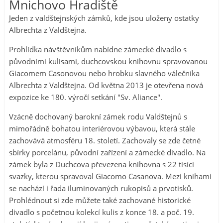
Mnichovo Hradiště
Jeden z valdštejnských zámků, kde jsou uloženy ostatky
Albrechta z Valdštejna.
Prohlídka návštěvníkům nabídne zámecké divadlo s
původními kulisami, duchcovskou knihovnu spravovanou
Giacomem Casonovou nebo hrobku slavného válečníka
Albrechta z Valdštejna. Od května 2013 je otevřena nová
expozice ke 180. výročí setkání "Sv. Aliance".
Vzácně dochovaný barokní zámek rodu Valdštejnů s
mimořádně bohatou interiérovou výbavou, která stále
zachovává atmosféru 18. století. Zachovaly se zde četné
sbírky porcelánu, původní zařízení a zámecké divadlo. Na
zámek byla z Duchcova převezena knihovna s 22 tisíci
svazky, kterou spravoval Giacomo Casanova. Mezi knihami
se nachází i řada iluminovaných rukopisů a prvotisků.
Prohlédnout si zde můžete také zachované historické
divadlo s početnou kolekcí kulis z konce 18. a poč. 19.