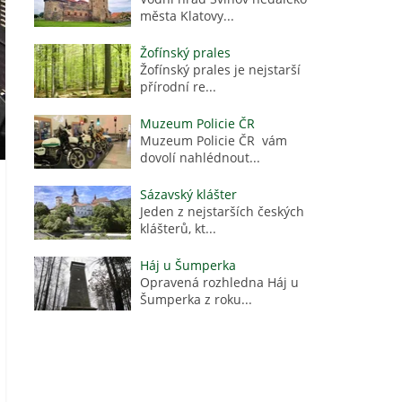
města Klatovy...
Žofínský prales
Žofínský prales je nejstarší
přírodní re...
Muzeum Policie ČR
Muzeum Policie ČR vám
dovolí nahlédnout...
Sázavský klášter
Jeden z nejstarších českých
klášterů, kt...
Háj u Šumperka
Opravená rozhledna Háj u
Šumperka z roku...