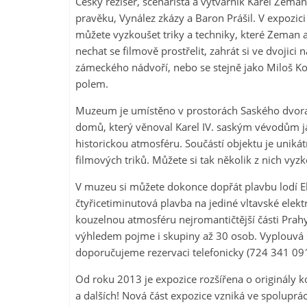
Český režisér, scenárista a výtvarník Karel Zeman
pravěku, Vynález zkázy a Baron Prášil. V expozic
můžete vyzkoušet triky a techniky, které Zeman a
nechat se filmově prostřelit, zahrát si ve dvojici 
zámeckého nádvoří, nebo se stejně jako Miloš Kop
polem.
Muzeum je umístěno v prostorách Saského dvora 
domů, který věnoval Karel IV. saským vévodům j
historickou atmosféru. Součástí objektu je unikát
filmových triků. Můžete si tak několik z nich vyz
V muzeu si můžete dokonce dopřát plavbu lodí El
čtyřicetiminutová plavba na jediné vltavské ele
kouzelnou atmosféru nejromantičtější části Prah
výhledem pojme i skupiny až 30 osob. Vyplouvá s
doporučujeme rezervaci telefonicky (724 341 09
Od roku 2013 je expozice rozšířena o originály 
a dalších! Nová část expozice vzniká ve spoluprá