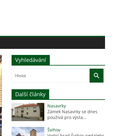
Vyhledávání
Další články
Nasavrky
Zámek Nasavrky se dnes
používá pro výsta...
Švihov
Vodní hrad Švihov nedaleko