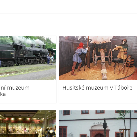
iční muzeum
Husitské muzeum v Táboře
vka