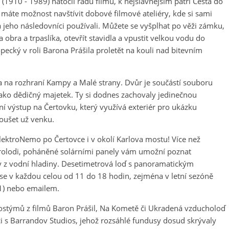
 (1910 - 1989) natočil řadu filmů, k nejslavnějším patří Cesta do
i máte možnost navštívit dobové filmové ateliéry, kde si sami
 jeho následovníci používali. Můžete se vyšplhat po věži zámku,
na obra a trpaslíka, otevřít stavidla a vpustit velkou vodu do
ecký v roli Barona Prášila proletět na kouli nad bitevním
na rozhraní Kampy a Malé strany. Dvůr je součástí souboru
ako dědičný majetek. Ty si dodnes zachovaly jedinečnou
ní výstup na Čertovku, který využívá exteriér pro ukázku
koušet už venku.
ektroNemo po Čertovce i v okolí Karlova mostu! Více než
ktrolodi, poháněné solárními panely vám umožní poznat
y z vodní hladiny. Desetimetrová loď s panoramatickým
e v každou celou od 11 do 18 hodin, zejména v letní sezóně
1) nebo emailem.
kostýmů z filmů Baron Prášil, Na Kometě či Ukradená vzducholoď
ci s Barrandov Studios, jehož rozsáhlé fundusy dosud skrývaly