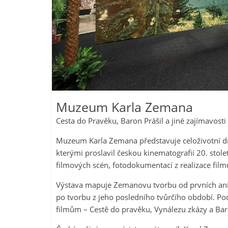
Muzeum Karla Zemana
Cesta do Pravěku, Baron Prášil a jiné zajímavost
Muzeum Karla Zemana představuje celoživotní dí
kterými proslavil českou kinematografii 20. sto
filmových scén, fotodokumentací z realizace film
Výstava mapuje Zemanovu tvorbu od prvních anima
po tvorbu z jeho posledního tvůrčího období. Po
filmům – Cestě do pravěku, Vynálezu zkázy a Bar