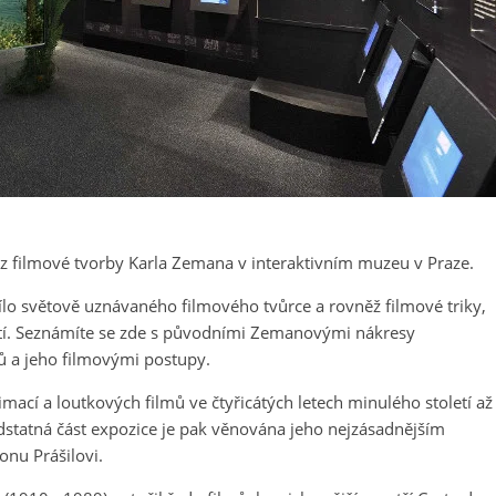
i z filmové tvorby Karla Zemana v interaktivním muzeu v Praze.
lo světově uznávaného filmového tvůrce a rovněž filmové triky,
letí. Seznámíte se zde s původními Zemanovými nákresy
ů a jeho filmovými postupy.
cí a loutkových filmů ve čtyřicátých letech minulého století až
dstatná část expozice je pak věnována jeho nejzásadnějším
onu Prášilovi.